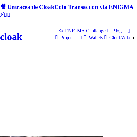
🎥 Untraceable CloakCoin Transaction via ENIGMA
⚡🕵‍♂
ENIGMA Challenge
Blog
cloak
Project
Wallets
CloakWiki