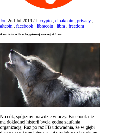
Jon
2nd Jul 2019
/
crypto
,
cloakcoin
,
privacy
,
altcoin
,
facebook
,
libracoin
,
libra
,
freedom
A może to wilk w kryptowej owczej skórze?
No cóż, spójrzmy prawdzie w oczy. Facebook nie
ma dokładnej historii bycia godną zaufania
organizacją. Raz po raz FB udowadnia, że ​​w głębi
duszy ma własne interesy. Jej produkty są bezpłatne,