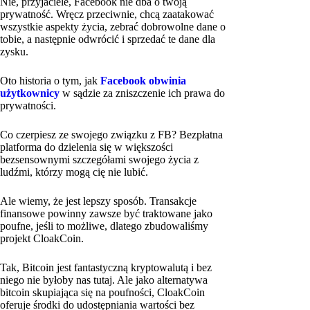
Nie, przyjaciele, Facebook nie dba o twoją
prywatność. Wręcz przeciwnie, chcą zaatakować
wszystkie aspekty życia, zebrać dobrowolne dane o
tobie, a następnie odwrócić i sprzedać te dane dla
zysku.
Oto historia o tym, jak
Facebook obwinia
użytkownicy
w sądzie za zniszczenie ich prawa do
prywatności.
Co czerpiesz ze swojego związku z FB? Bezpłatna
platforma do dzielenia się w większości
bezsensownymi szczegółami swojego życia z
ludźmi, którzy mogą cię nie lubić.
Ale wiemy, że jest lepszy sposób. Transakcje
finansowe powinny zawsze być traktowane jako
poufne, jeśli to możliwe, dlatego zbudowaliśmy
projekt CloakCoin.
Tak, Bitcoin jest fantastyczną kryptowalutą i bez
niego nie byłoby nas tutaj. Ale jako alternatywa
bitcoin skupiająca się na poufności, CloakCoin
oferuje środki do udostępniania wartości bez