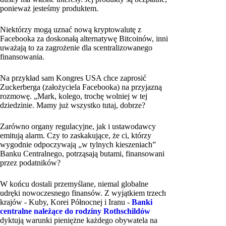
ponieważ jesteśmy produktem.
Niektórzy mogą uznać nową kryptowalutę z
Facebooka za doskonałą alternatywę Bitcoinów, inni
uważają to za zagrożenie dla scentralizowanego
finansowania.
Na przykład sam Kongres USA chce zaprosić
Zuckerberga (założyciela Facebooka) na przyjazną
rozmowę. „Mark, kolego, trochę wolniej w tej
dziedzinie. Mamy już wszystko tutaj, dobrze?
Zarówno organy regulacyjne, jak i ustawodawcy
emitują alarm. Czy to zaskakujące, że ci, którzy
wygodnie odpoczywają „w tylnych kieszeniach”
Banku Centralnego, potrząsają butami, finansowani
przez podatników?
W końcu dostali przemyślane, niemal globalne
udręki nowoczesnego finansów. Z wyjątkiem trzech
krajów - Kuby, Korei Północnej i Iranu -
Banki
centralne należące do rodziny Rothschildów
dyktują warunki pieniężne każdego obywatela na