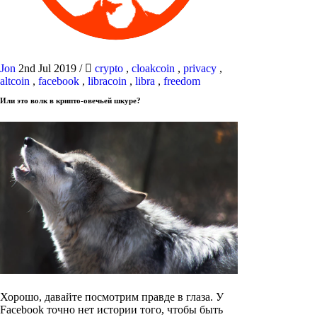
Jon
2nd Jul 2019
/
crypto
,
cloakcoin
,
privacy
,
altcoin
,
facebook
,
libracoin
,
libra
,
freedom
Или это волк в крипто-овечьей шкуре?
Хорошо, давайте посмотрим правде в глаза. У
Facebook точно нет истории того, чтобы быть