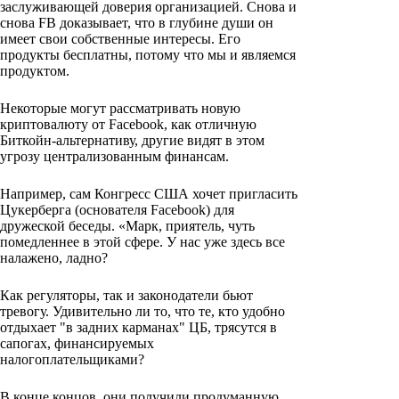
заслуживающей доверия организацией. Снова и
снова FB доказывает, что в глубине души он
имеет свои собственные интересы. Его
продукты бесплатны, потому что мы и являемся
продуктом.
Некоторые могут рассматривать новую
криптовалюту от Facebook, как отличную
Биткойн-альтернативу, другие видят в этом
угрозу централизованным финансам.
Например, сам Конгресс США хочет пригласить
Цукерберга (основателя Facebook) для
дружеской беседы. «Марк, приятель, чуть
помедленнее в этой сфере. У нас уже здесь все
налажено, ладно?
Как регуляторы, так и законодатели бьют
тревогу. Удивительно ли то, что те, кто удобно
отдыхает "в задних карманах" ЦБ, трясутся в
сапогах, финансируемых
налогоплательщиками?
В конце концов, они получили продуманную,