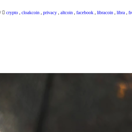
/
crypto
,
cloakcoin
,
privacy
,
altcoin
,
facebook
,
libracoin
,
libra
,
f