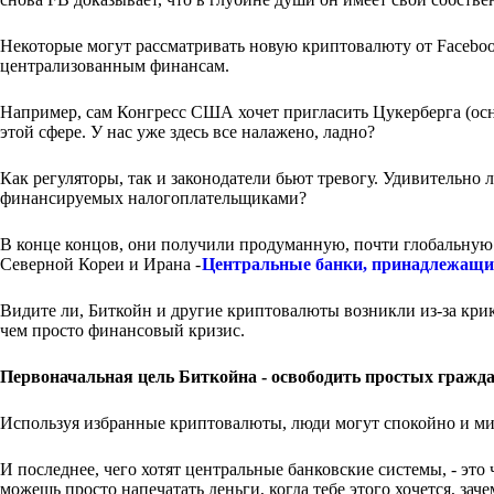
Некоторые могут рассматривать новую криптовалюту от Facebook
централизованным финансам.
Например, сам Конгресс США хочет пригласить Цукерберга (осно
этой сфере. У нас уже здесь все налажено, ладно?
Как регуляторы, так и законодатели бьют тревогу. Удивительно ли
финансируемых налогоплательщиками?
В конце концов, они получили продуманную, почти глобальную 
Северной Кореи и Ирана -
Центральные банки, принадлежащи
Видите ли, Биткойн и другие криптовалюты возникли из-за кри
чем просто финансовый кризис.
Первоначальная цель Биткойна - освободить простых гражд
Используя избранные криптовалюты, люди могут спокойно и ми
И последнее, чего хотят центральные банковские системы, - эт
можешь просто напечатать деньги, когда тебе этого хочется, заче