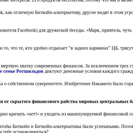
, как отличную Биткойн-альтернативу, другие видят в этом угр
вателя Facebook) для дружеской беседы. «Марк, приятель, чуть
 то, что те, кто удобно отдыхает "в задних карманах" ЦБ, трясут
мертвую хватку современных финансов. За исключением трех ст
е семье Ротшильдов
диктуют денежные условия каждого гражд
ка о собственном суверенитете. Изобретение Накамото было гор
ан от скрытого финансового рабства мировых центральных б
рно кричать «нет!» и уходить из манипулируемой финансовой с
о чтобы Биткойн и Биткойн-альтернативы были успешными. Потом
м тебе останавливаться?