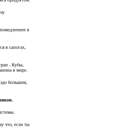
озу
 помедленнее в
ся в сапогах,
ран - Кубы,
анина в мире.
аздо большим,
анков.
истемы.
у что, если ты