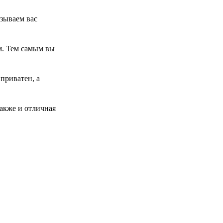
изываем вас
м. Тем самым вы
приватен, а
также и отличная