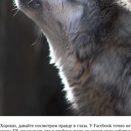
Хорошо, давайте посмотрим правде в глаза. У Facebook точно н
снова FB доказывает, что в глубине души он имеет свои собств