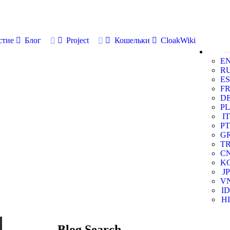
стие
Блог
Project
Кошельки
CloakWiki
E
R
ES
F
D
PL
IT
PT
G
T
C
K
JP
V
ID
HI
Blog Search