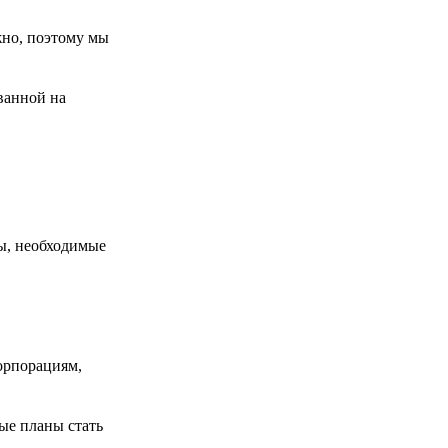
жно, поэтому мы
ованной на
ы, необходимые
орпорациям,
ные планы стать