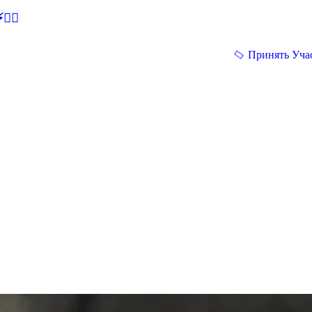
🕵‍♂
Принять Уча