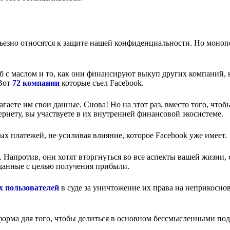
ерьезно относятся к защите нашей конфиденциальности. Но моно
еб с маслом и то, как они финансируют выкуп других компаний, 
 Вот
72 компании
которые съел Facebook.
аете им свои данные. Снова! Но на этот раз, вместо того, чтоб
рнету, вы участвуете в их внутренней финансовой экосистеме.
ых платежей, не усиливая влияние, которое Facebook уже имеет.
. Напротив, они хотят вторгнуться во все аспекты вашей жизни, 
и данные с целью получения прибыли.
х пользователей
в суде за уничтожение их права на неприкосно
форма для того, чтобы делиться в основном бессмысленными по