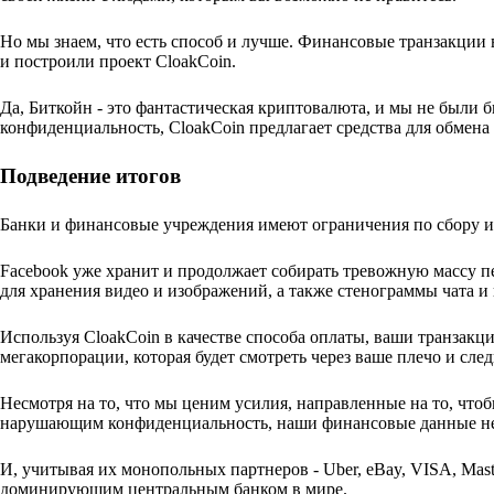
Но мы знаем, что есть способ и лучше. Финансовые транзакции
и построили проект CloakCoin.
Да, Биткойн - это фантастическая криптовалюта, и мы не были б
конфиденциальность, CloakCoin предлагает средства для обмен
Подведение итогов
Банки и финансовые учреждения имеют ограничения по сбору и 
Facebook уже хранит и продолжает собирать тревожную массу п
для хранения видео и изображений, а также стенограммы чата и
Используя CloakCoin в качестве способа оплаты, ваши транзак
мегакорпорации, которая будет смотреть через ваше плечо и сл
Несмотря на то, что мы ценим усилия, направленные на то, чт
нарушающим конфиденциальность, наши финансовые данные не
И, учитывая их монопольных партнеров - Uber, eBay, VISA, Mast
доминирующим центральным банком в мире.