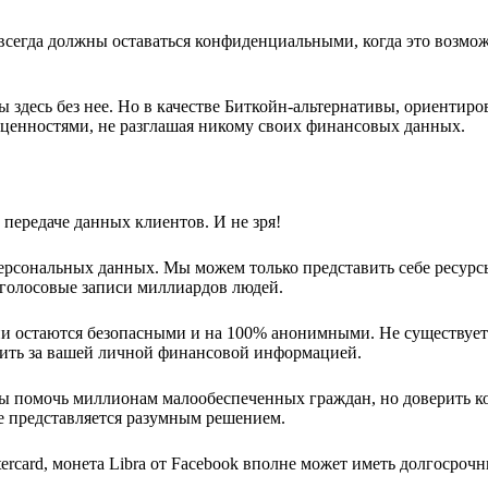
 всегда должны оставаться конфиденциальными, когда это возмо
ы здесь без нее. Но в качестве Биткойн-альтернативы, ориентир
а ценностями, не разглашая никому своих финансовых данных.
передаче данных клиентов. И не зря!
ерсональных данных. Мы можем только представить себе ресурс
 голосовые записи миллиардов людей.
ции остаются безопасными и на 100% анонимными. Не существует
едить за вашей личной финансовой информацией.
обы помочь миллионам малообеспеченных граждан, но доверить к
 представляется разумным решением.
ercard, монета Libra от Facebook вполне может иметь долгосроч