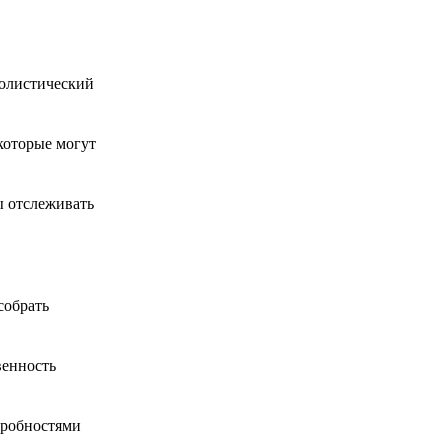
полистический
которые могут
ы отслеживать
собрать
венность
дробностями