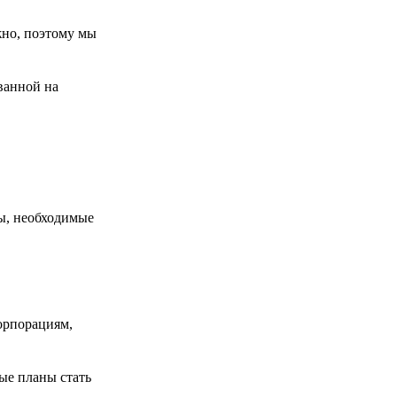
жно, поэтому мы
ованной на
ы, необходимые
орпорациям,
ные планы стать