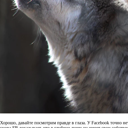
Хорошо, давайте посмотрим правде в глаза. У Facebook точно н
снова FB доказывает, что в глубине души он имеет свои собств