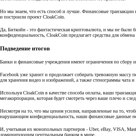
Но мы знаем, что есть способ и лучше. Финансовые транзакции
и построили проект CloakCoin.
Да, Биткойн - это фантастическая криптовалюта, и мы не были б
конфиденциальность, CloakCoin предлагает средства для обмен
Подведение итогов
Банки и финансовые учреждения имеют ограничения по сбору и 
Facebook уже хранит и продолжает собирать тревожную массу п
для хранения видео и изображений, а также стенограммы чата и
Используя CloakCoin в качестве способа оплаты, ваши транзак
мегакорпорации, которая будет смотреть через ваше плечо и сл
Несмотря на то, что мы ценим усилия, направленные на то, чт
нарушающим конфиденциальность, наши финансовые данные не
И, учитывая их монопольных партнеров - Uber, eBay, VISA, Mast
доминирующим центральным банком в мире.