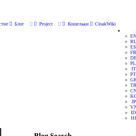
стие
Блог
Project
Кошельки
CloakWiki
E
R
ES
F
D
PL
IT
PT
G
T
C
K
JP
V
ID
HI
Blog Search