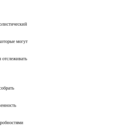
полистический
которые могут
ы отслеживать
собрать
венность
дробностями