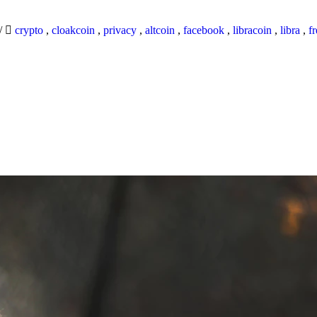
/
crypto
,
cloakcoin
,
privacy
,
altcoin
,
facebook
,
libracoin
,
libra
,
f