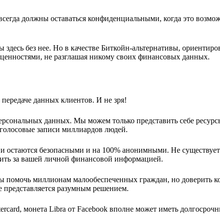
 всегда должны оставаться конфиденциальными, когда это возмо
ы здесь без нее. Но в качестве Биткойн-альтернативы, ориентир
а ценностями, не разглашая никому своих финансовых данных.
передаче данных клиентов. И не зря!
ерсональных данных. Мы можем только представить себе ресурс
 голосовые записи миллиардов людей.
ции остаются безопасными и на 100% анонимными. Не существует
едить за вашей личной финансовой информацией.
обы помочь миллионам малообеспеченных граждан, но доверить к
 представляется разумным решением.
ercard, монета Libra от Facebook вполне может иметь долгосроч