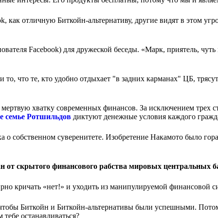
, как отличную Биткойн-альтернативу, другие видят в этом угр
вателя Facebook) для дружеской беседы. «Марк, приятель, чуть
 то, что те, кто удобно отдыхает "в задних карманах" ЦБ, трясут
мертвую хватку современных финансов. За исключением трех ст
е семье Ротшильдов
диктуют денежные условия каждого гражд
ка о собственном суверенитете. Изобретение Накамото было гор
ан от скрытого финансового рабства мировых центральных б
рно кричать «нет!» и уходить из манипулируемой финансовой с
о чтобы Биткойн и Биткойн-альтернативы были успешными. Потом
м тебе останавливаться?