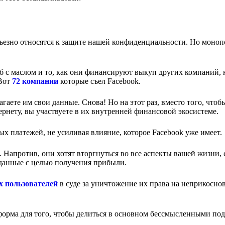
ерьезно относятся к защите нашей конфиденциальности. Но моно
еб с маслом и то, как они финансируют выкуп других компаний, 
 Вот
72 компании
которые съел Facebook.
аете им свои данные. Снова! Но на этот раз, вместо того, чтоб
рнету, вы участвуете в их внутренней финансовой экосистеме.
ых платежей, не усиливая влияние, которое Facebook уже имеет.
. Напротив, они хотят вторгнуться во все аспекты вашей жизни, 
и данные с целью получения прибыли.
х пользователей
в суде за уничтожение их права на неприкосно
форма для того, чтобы делиться в основном бессмысленными по