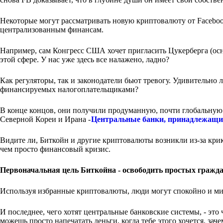
Некоторые могут рассматривать новую криптовалюту от Facebook
централизованным финансам.
Например, сам Конгресс США хочет пригласить Цукерберга (осно
этой сфере. У нас уже здесь все налажено, ладно?
Как регуляторы, так и законодатели бьют тревогу. Удивительно ли
финансируемых налогоплательщиками?
В конце концов, они получили продуманную, почти глобальную 
Северной Кореи и Ирана -
Центральные банки, принадлежащи
Видите ли, Биткойн и другие криптовалюты возникли из-за кри
чем просто финансовый кризис.
Первоначальная цель Биткойна - освободить простых гражд
Используя избранные криптовалюты, люди могут спокойно и ми
И последнее, чего хотят центральные банковские системы, - эт
можешь просто напечатать деньги, когда тебе этого хочется, заче