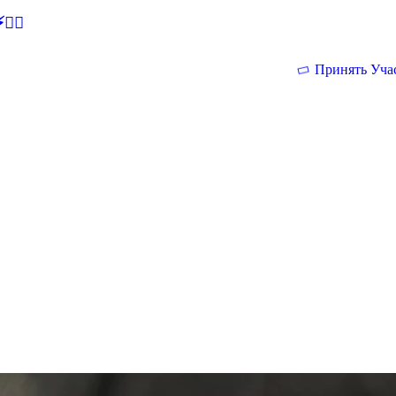
🕵‍♂
Принять Уча