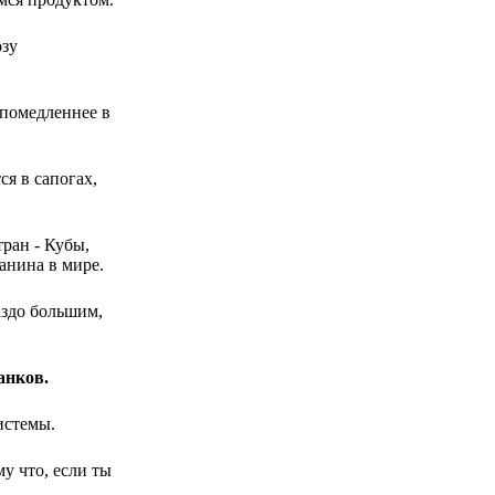
озу
 помедленнее в
ся в сапогах,
ран - Кубы,
анина в мире.
аздо большим,
анков.
истемы.
у что, если ты