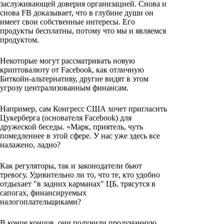
заслуживающей доверия организацией. Снова и
снова FB доказывает, что в глубине души он
имеет свои собственные интересы. Его
продукты бесплатны, потому что мы и являемся
продуктом.
Некоторые могут рассматривать новую
криптовалюту от Facebook, как отличную
Биткойн-альтернативу, другие видят в этом
угрозу централизованным финансам.
Например, сам Конгресс США хочет пригласить
Цукерберга (основателя Facebook) для
дружеской беседы. «Марк, приятель, чуть
помедленнее в этой сфере. У нас уже здесь все
налажено, ладно?
Как регуляторы, так и законодатели бьют
тревогу. Удивительно ли то, что те, кто удобно
отдыхает "в задних карманах" ЦБ, трясутся в
сапогах, финансируемых
налогоплательщиками?
В конце концов, они получили продуманную,