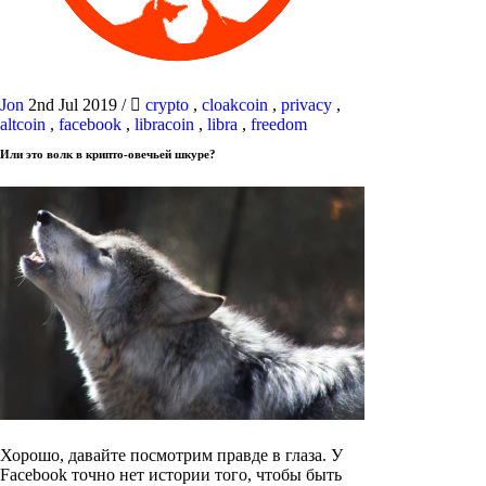
Jon
2nd Jul 2019
/
crypto
,
cloakcoin
,
privacy
,
altcoin
,
facebook
,
libracoin
,
libra
,
freedom
Или это волк в крипто-овечьей шкуре?
Хорошо, давайте посмотрим правде в глаза. У
Facebook точно нет истории того, чтобы быть