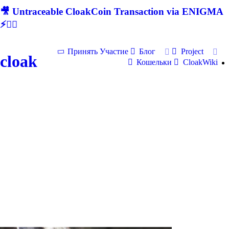
🎥 Untraceable CloakCoin Transaction via ENIGMA
⚡🕵‍♂
Принять Участие
Блог
Project
cloak
Кошельки
CloakWiki