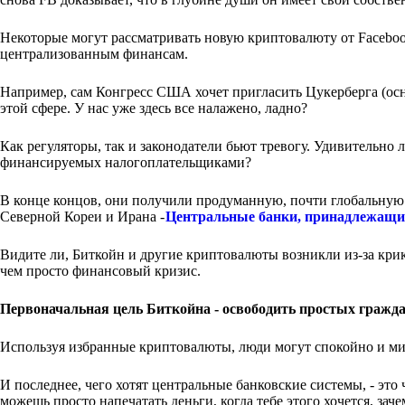
Некоторые могут рассматривать новую криптовалюту от Facebook
централизованным финансам.
Например, сам Конгресс США хочет пригласить Цукерберга (осно
этой сфере. У нас уже здесь все налажено, ладно?
Как регуляторы, так и законодатели бьют тревогу. Удивительно ли
финансируемых налогоплательщиками?
В конце концов, они получили продуманную, почти глобальную 
Северной Кореи и Ирана -
Центральные банки, принадлежащи
Видите ли, Биткойн и другие криптовалюты возникли из-за кри
чем просто финансовый кризис.
Первоначальная цель Биткойна - освободить простых гражд
Используя избранные криптовалюты, люди могут спокойно и ми
И последнее, чего хотят центральные банковские системы, - эт
можешь просто напечатать деньги, когда тебе этого хочется, заче