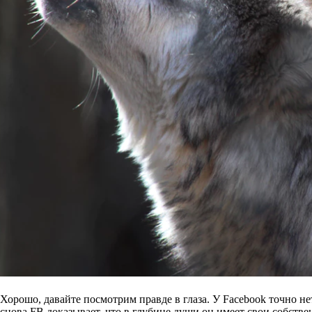
Хорошо, давайте посмотрим правде в глаза. У Facebook точно н
снова FB доказывает, что в глубине души он имеет свои собств