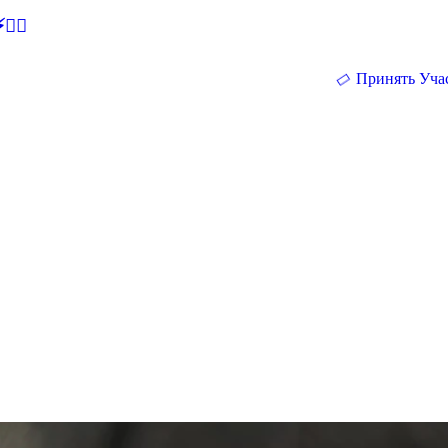
🕵‍♂
Принять Уча