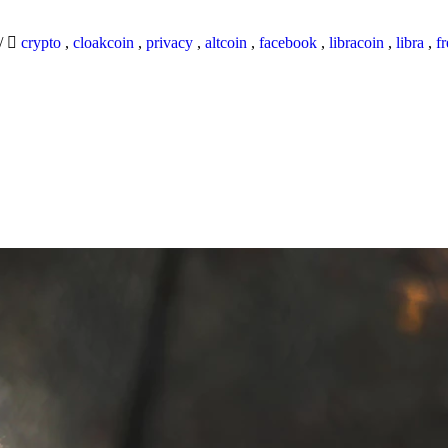
/
crypto
,
cloakcoin
,
privacy
,
altcoin
,
facebook
,
libracoin
,
libra
,
f