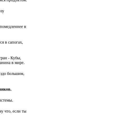
озу
 помедленнее в
ся в сапогах,
ран - Кубы,
анина в мире.
аздо большим,
анков.
истемы.
у что, если ты