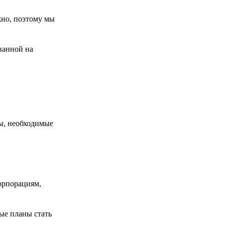
жно, поэтому мы
ованной на
ы, необходимые
орпорациям,
ные планы стать