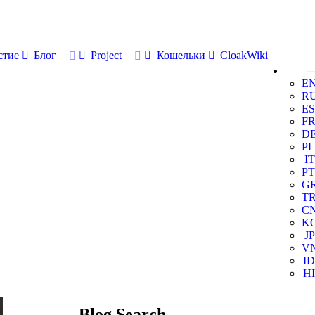
стие
Блог
Project
Кошельки
CloakWiki
E
R
ES
F
D
PL
IT
PT
G
T
C
K
JP
V
ID
HI
Blog Search