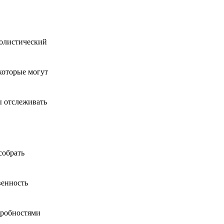
полистический
которые могут
ы отслеживать
собрать
венность
дробностями