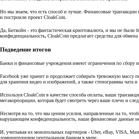
Но мы знаем, что есть способ и лучше. Финансовые транзакции
и построили проект CloakCoin.
Да, Биткойн - это фантастическая криптовалюта, и мы не были б
конфиденциальность, CloakCoin предлагает средства для обмен
Подведение итогов
Банки и финансовые учреждения имеют ограничения по сбору и 
Facebook уже хранит и продолжает собирать тревожную массу п
для хранения видео и изображений, а также стенограммы чата и
Используя CloakCoin в качестве способа оплаты, ваши транзак
мегакорпорации, которая будет смотреть через ваше плечо и сл
Несмотря на то, что мы ценим усилия, направленные на то, чт
нарушающим конфиденциальность, наши финансовые данные не
И, учитывая их монопольных партнеров - Uber, eBay, VISA, Mast
доминирующим центральным банком в мире.