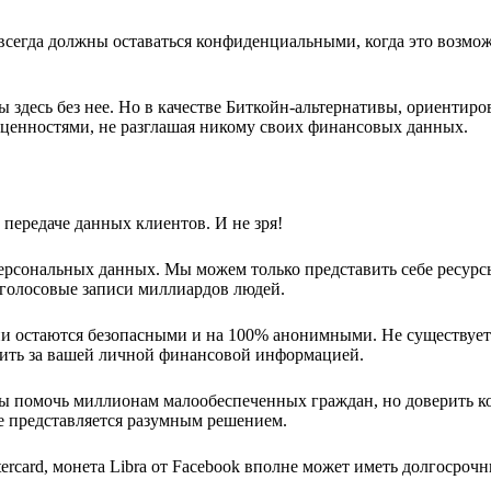
 всегда должны оставаться конфиденциальными, когда это возмо
ы здесь без нее. Но в качестве Биткойн-альтернативы, ориентир
а ценностями, не разглашая никому своих финансовых данных.
передаче данных клиентов. И не зря!
ерсональных данных. Мы можем только представить себе ресурс
 голосовые записи миллиардов людей.
ции остаются безопасными и на 100% анонимными. Не существует
едить за вашей личной финансовой информацией.
обы помочь миллионам малообеспеченных граждан, но доверить к
 представляется разумным решением.
ercard, монета Libra от Facebook вполне может иметь долгосроч