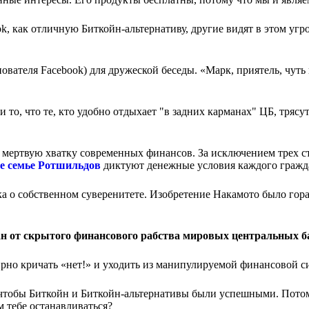
, как отличную Биткойн-альтернативу, другие видят в этом угр
вателя Facebook) для дружеской беседы. «Марк, приятель, чуть
 то, что те, кто удобно отдыхает "в задних карманах" ЦБ, трясут
мертвую хватку современных финансов. За исключением трех ст
е семье Ротшильдов
диктуют денежные условия каждого гражд
ка о собственном суверенитете. Изобретение Накамото было гор
ан от скрытого финансового рабства мировых центральных б
рно кричать «нет!» и уходить из манипулируемой финансовой с
о чтобы Биткойн и Биткойн-альтернативы были успешными. Потом
м тебе останавливаться?