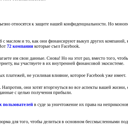
ерьезно относятся к защите нашей конфиденциальности. Но моно
еб с маслом и то, как они финансируют выкуп других компаний, 
 Вот
72 компании
которые съел Facebook.
аете им свои данные. Снова! Но на этот раз, вместо того, чтоб
рнету, вы участвуете в их внутренней финансовой экосистеме.
ых платежей, не усиливая влияние, которое Facebook уже имеет.
. Напротив, они хотят вторгнуться во все аспекты вашей жизни, 
и данные с целью получения прибыли.
х пользователей
в суде за уничтожение их права на неприкосно
форма для того, чтобы делиться в основном бессмысленными по