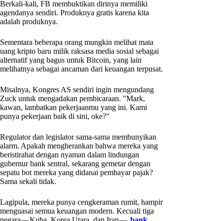
Berkali-kali, FB membuktikan dirinya memiliki
agendanya sendiri. Produknya gratis karena kita
adalah produknya.
Sementara beberapa orang mungkin melihat mata
uang kripto baru milik raksasa media sosial sebagai
alternatif yang bagus untuk Bitcoin, yang lain
melihatnya sebagai ancaman dari keuangan terpusat.
Misalnya, Kongres AS sendiri ingin mengundang
Zuck untuk mengadakan pembicaraan. "Mark,
kawan, lambatkan pekerjaanmu yang ini. Kami
punya pekerjaan baik di sini, oke?"
Regulator dan legislator sama-sama membunyikan
alarm. Apakah mengherankan bahwa mereka yang
beristirahat dengan nyaman dalam lindungan
gubernur bank sentral, sekarang gemetar dengan
sepatu bot mereka yang didanai pembayar pajak?
Sama sekali tidak.
Lagipula, mereka punya cengkeraman rumit, hampir
menguasai semua keuangan modern. Kecuali tiga
negara — Kuba, Korea Utara, dan Iran — ,
bank