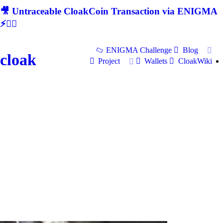
🎥 Untraceable CloakCoin Transaction via ENIGMA
⚡🕵‍♂
ENIGMA Challenge
Blog
cloak
Project
Wallets
CloakWiki