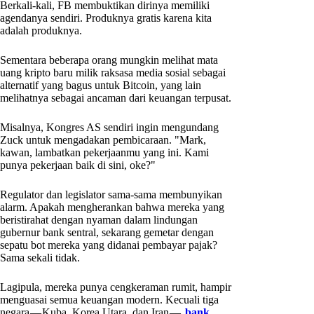
Berkali-kali, FB membuktikan dirinya memiliki
agendanya sendiri. Produknya gratis karena kita
adalah produknya.
Sementara beberapa orang mungkin melihat mata
uang kripto baru milik raksasa media sosial sebagai
alternatif yang bagus untuk Bitcoin, yang lain
melihatnya sebagai ancaman dari keuangan terpusat.
Misalnya, Kongres AS sendiri ingin mengundang
Zuck untuk mengadakan pembicaraan. "Mark,
kawan, lambatkan pekerjaanmu yang ini. Kami
punya pekerjaan baik di sini, oke?"
Regulator dan legislator sama-sama membunyikan
alarm. Apakah mengherankan bahwa mereka yang
beristirahat dengan nyaman dalam lindungan
gubernur bank sentral, sekarang gemetar dengan
sepatu bot mereka yang didanai pembayar pajak?
Sama sekali tidak.
Lagipula, mereka punya cengkeraman rumit, hampir
menguasai semua keuangan modern. Kecuali tiga
negara — Kuba, Korea Utara, dan Iran — ,
bank