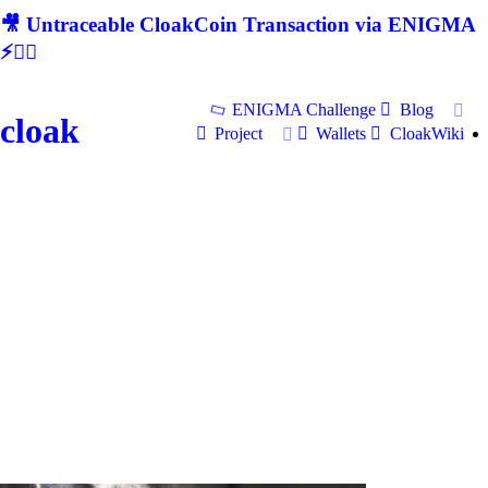
🎥 Untraceable CloakCoin Transaction via ENIGMA
⚡🕵‍♂
ENIGMA Challenge
Blog
cloak
Project
Wallets
CloakWiki