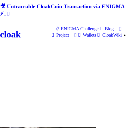
🎥 Untraceable CloakCoin Transaction via ENIGMA
⚡🕵‍♂
ENIGMA Challenge
Blog
cloak
Project
Wallets
CloakWiki