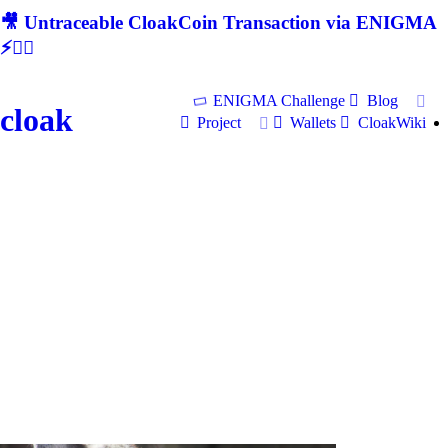
🎥 Untraceable CloakCoin Transaction via ENIGMA
⚡🕵‍♂
ENIGMA Challenge
Blog
cloak
Project
Wallets
CloakWiki