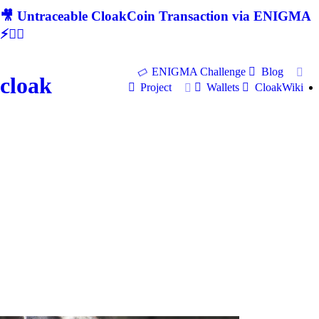
🎥 Untraceable CloakCoin Transaction via ENIGMA
⚡🕵‍♂
ENIGMA Challenge
Blog
cloak
Project
Wallets
CloakWiki