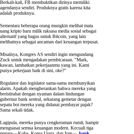
Berkali-kali, FB membuktikan dirinya memiliki
agendanya sendiri. Produknya gratis karena kita
adalah produknya.
Sementara beberapa orang mungkin melihat mata
uang kripto baru milik raksasa media sosial sebagai
alternatif yang bagus untuk Bitcoin, yang lain
melihatnya sebagai ancaman dari keuangan terpusat.
Misalnya, Kongres AS sendiri ingin mengundang
Zuck untuk mengadakan pembicaraan. "Mark,
kawan, lambatkan pekerjaanmu yang ini. Kami
punya pekerjaan baik di sini, oke?"
Regulator dan legislator sama-sama membunyikan
alarm. Apakah mengherankan bahwa mereka yang
beristirahat dengan nyaman dalam lindungan
gubernur bank sentral, sekarang gemetar dengan
sepatu bot mereka yang didanai pembayar pajak?
Sama sekali tidak.
Lagipula, mereka punya cengkeraman rumit, hampir
menguasai semua keuangan modern. Kecuali tiga
negara — Kuba, Korea Utara, dan Iran — ,
bank