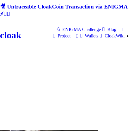
🎥 Untraceable CloakCoin Transaction via ENIGMA
⚡🕵‍♂
ENIGMA Challenge
Blog
cloak
Project
Wallets
CloakWiki