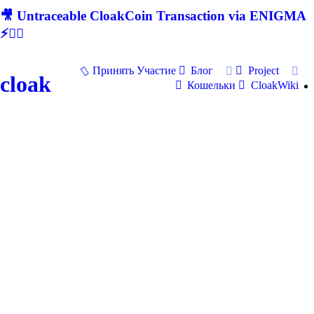
🎥 Untraceable CloakCoin Transaction via ENIGMA
⚡🕵‍♂
Принять Участие
Блог
Project
cloak
Кошельки
CloakWiki