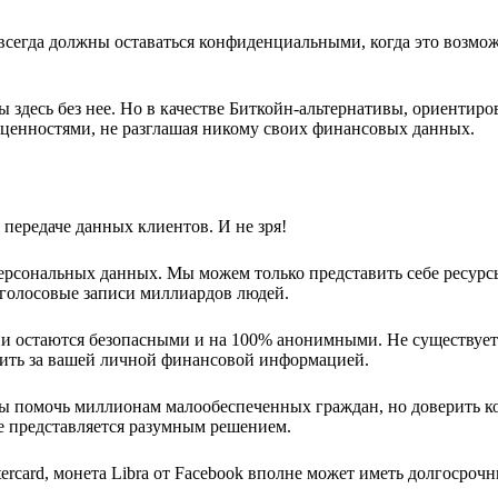
 всегда должны оставаться конфиденциальными, когда это возмо
ы здесь без нее. Но в качестве Биткойн-альтернативы, ориентир
а ценностями, не разглашая никому своих финансовых данных.
передаче данных клиентов. И не зря!
ерсональных данных. Мы можем только представить себе ресурс
 голосовые записи миллиардов людей.
ции остаются безопасными и на 100% анонимными. Не существует
едить за вашей личной финансовой информацией.
обы помочь миллионам малообеспеченных граждан, но доверить к
 представляется разумным решением.
ercard, монета Libra от Facebook вполне может иметь долгосроч