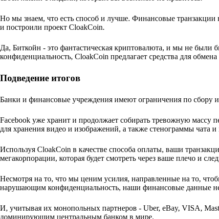
Но мы знаем, что есть способ и лучше. Финансовые транзакции
и построили проект CloakCoin.
Да, Биткойн - это фантастическая криптовалюта, и мы не были б
конфиденциальность, CloakCoin предлагает средства для обмен
Подведение итогов
Банки и финансовые учреждения имеют ограничения по сбору и 
Facebook уже хранит и продолжает собирать тревожную массу п
для хранения видео и изображений, а также стенограммы чата и
Используя CloakCoin в качестве способа оплаты, ваши транзак
мегакорпорации, которая будет смотреть через ваше плечо и сл
Несмотря на то, что мы ценим усилия, направленные на то, чт
нарушающим конфиденциальность, наши финансовые данные не
И, учитывая их монопольных партнеров - Uber, eBay, VISA, Mast
доминирующим центральным банком в мире.