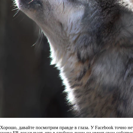
Хорошо, давайте посмотрим правде в глаза. У Facebook точно н
снова FB доказывает, что в глубине души он имеет свои собств