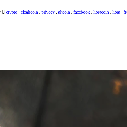
/
crypto
,
cloakcoin
,
privacy
,
altcoin
,
facebook
,
libracoin
,
libra
,
f