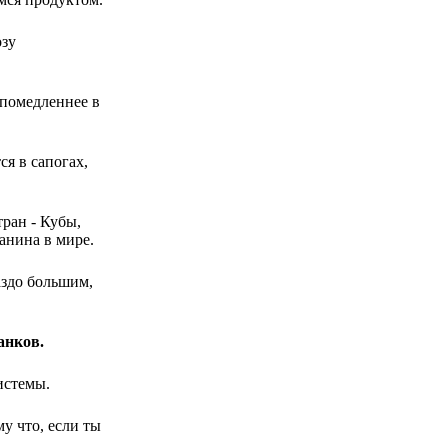
озу
 помедленнее в
ся в сапогах,
ран - Кубы,
анина в мире.
аздо большим,
анков.
истемы.
у что, если ты