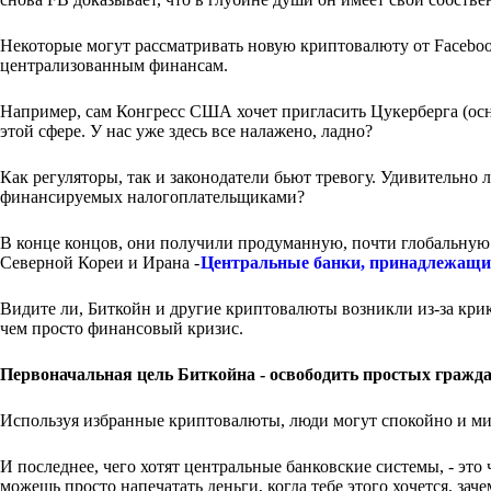
Некоторые могут рассматривать новую криптовалюту от Facebook
централизованным финансам.
Например, сам Конгресс США хочет пригласить Цукерберга (осно
этой сфере. У нас уже здесь все налажено, ладно?
Как регуляторы, так и законодатели бьют тревогу. Удивительно ли
финансируемых налогоплательщиками?
В конце концов, они получили продуманную, почти глобальную 
Северной Кореи и Ирана -
Центральные банки, принадлежащи
Видите ли, Биткойн и другие криптовалюты возникли из-за кри
чем просто финансовый кризис.
Первоначальная цель Биткойна - освободить простых гражд
Используя избранные криптовалюты, люди могут спокойно и ми
И последнее, чего хотят центральные банковские системы, - эт
можешь просто напечатать деньги, когда тебе этого хочется, заче