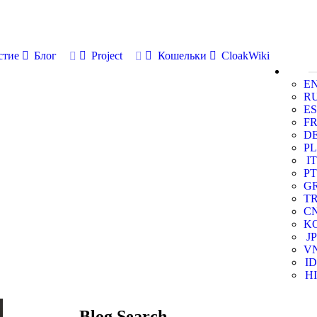
стие
Блог
Project
Кошельки
CloakWiki
E
R
ES
F
D
PL
IT
PT
G
T
C
K
JP
V
ID
HI
Blog Search