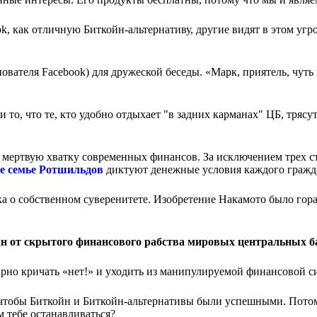
, как отличную Биткойн-альтернативу, другие видят в этом угр
вателя Facebook) для дружеской беседы. «Марк, приятель, чуть
 то, что те, кто удобно отдыхает "в задних карманах" ЦБ, трясут
мертвую хватку современных финансов. За исключением трех ст
е семье Ротшильдов
диктуют денежные условия каждого гражд
ка о собственном суверенитете. Изобретение Накамото было гор
ан от скрытого финансового рабства мировых центральных б
рно кричать «нет!» и уходить из манипулируемой финансовой с
о чтобы Биткойн и Биткойн-альтернативы были успешными. Потом
м тебе останавливаться?