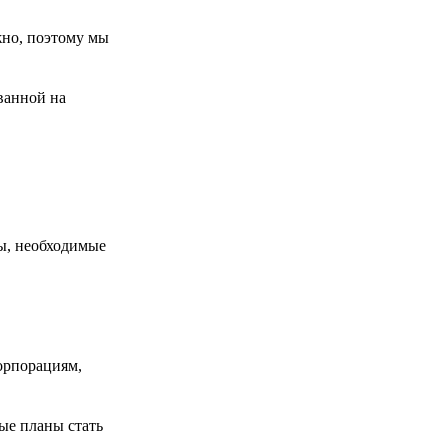
жно, поэтому мы
ованной на
ы, необходимые
орпорациям,
ные планы стать