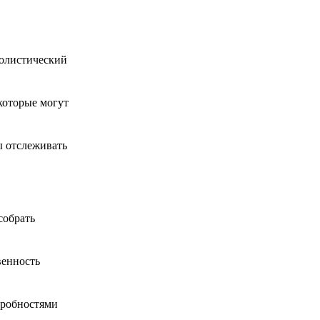
полистический
которые могут
ы отслеживать
собрать
венность
дробностями