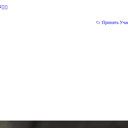
🕵‍♂
Принять Уча