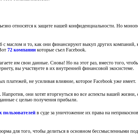
ерьезно относятся к защите нашей конфиденциальности. Но моно
еб с маслом и то, как они финансируют выкуп других компаний, 
 Вот
72 компании
которые съел Facebook.
аете им свои данные. Снова! Но на этот раз, вместо того, чтоб
рнету, вы участвуете в их внутренней финансовой экосистеме.
ых платежей, не усиливая влияние, которое Facebook уже имеет.
. Напротив, они хотят вторгнуться во все аспекты вашей жизни, 
и данные с целью получения прибыли.
х пользователей
в суде за уничтожение их права на неприкосно
форма для того, чтобы делиться в основном бессмысленными по