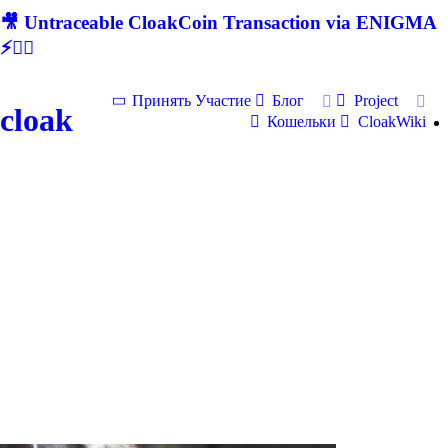
🎥 Untraceable CloakCoin Transaction via ENIGMA
⚡🕵‍♂
Принять Участие
Блог
Project
cloak
Кошельки
CloakWiki