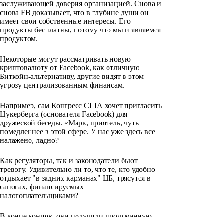
заслуживающей доверия организацией. Снова и
снова FB доказывает, что в глубине души он
имеет свои собственные интересы. Его
продукты бесплатны, потому что мы и являемся
продуктом.
Некоторые могут рассматривать новую
криптовалюту от Facebook, как отличную
Биткойн-альтернативу, другие видят в этом
угрозу централизованным финансам.
Например, сам Конгресс США хочет пригласить
Цукерберга (основателя Facebook) для
дружеской беседы. «Марк, приятель, чуть
помедленнее в этой сфере. У нас уже здесь все
налажено, ладно?
Как регуляторы, так и законодатели бьют
тревогу. Удивительно ли то, что те, кто удобно
отдыхает "в задних карманах" ЦБ, трясутся в
сапогах, финансируемых
налогоплательщиками?
В конце концов, они получили продуманную,