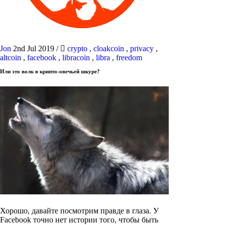
Jon
2nd Jul 2019
/
crypto
,
cloakcoin
,
privacy
,
altcoin
,
facebook
,
libracoin
,
libra
,
freedom
Или это волк в крипто-овечьей шкуре?
Хорошо, давайте посмотрим правде в глаза. У
Facebook точно нет истории того, чтобы быть