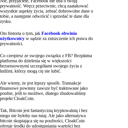
Nie, przyjaciele, Facebook nie dba o twoją
prywatność. Wręcz przeciwnie, chcą zaatakować
wszystkie aspekty życia, zebrać dobrowolne dane o
tobie, a następnie odwrócić i sprzedać te dane dla
zysku.
Oto historia o tym, jak
Facebook obwinia
użytkownicy
w sądzie za zniszczenie ich prawa do
prywatności.
Co czerpiesz ze swojego związku z FB? Bezpłatna
platforma do dzielenia się w większości
bezsensownymi szczegółami swojego życia z
ludźmi, którzy mogą cię nie lubić.
Ale wiemy, że jest lepszy sposób. Transakcje
finansowe powinny zawsze być traktowane jako
poufne, jeśli to możliwe, dlatego zbudowaliśmy
projekt CloakCoin.
Tak, Bitcoin jest fantastyczną kryptowalutą i bez
niego nie byłoby nas tutaj. Ale jako alternatywa
bitcoin skupiająca się na poufności, CloakCoin
oferuje środki do udostępniania wartości bez