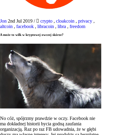
Jon
2nd Jul 2019
/
crypto
,
cloakcoin
,
privacy
,
altcoin
,
facebook
,
libracoin
,
libra
,
freedom
A może to wilk w kryptowej owczej skórze?
No cóż, spójrzmy prawdzie w oczy. Facebook nie
ma dokładnej historii bycia godną zaufania
organizacją. Raz po raz FB udowadnia, że ​​w głębi
duszy ma własne interesy. Jej produkty są bezpłatne,