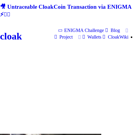
🎥 Untraceable CloakCoin Transaction via ENIGMA
⚡🕵‍♂
ENIGMA Challenge
Blog
cloak
Project
Wallets
CloakWiki