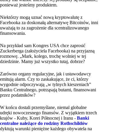
ponieważ jesteśmy produktem.
Niektórzy mogą uznać nową kryptowalutę z
Facebooka za doskonałą alternatywę Bitcoinów, inni
uważają to za zagrożenie dla scentralizowanego
finansowania.
Na przykład sam Kongres USA chce zaprosić
Zuckerberga (założyciela Facebooka) na przyjazną
rozmowę. „Mark, kolego, trochę wolniej w tej
dziedzinie. Mamy już wszystko tutaj, dobrze?
Zarówno organy regulacyjne, jak i ustawodawcy
emitują alarm. Czy to zaskakujące, że ci, którzy
wygodnie odpoczywają „w tylnych kieszeniach”
Banku Centralnego, potrząsają butami, finansowani
przez podatników?
W końcu dostali przemyślane, niemal globalne
udręki nowoczesnego finansów. Z wyjątkiem trzech
krajów - Kuby, Korei Północnej i Iranu -
Banki
centralne należące do rodziny Rothschildów
dyktują warunki pieniężne każdego obywatela na