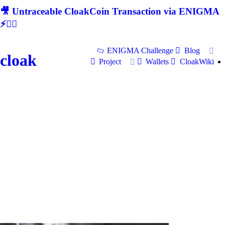
🎥 Untraceable CloakCoin Transaction via ENIGMA
⚡🕵‍♂
ENIGMA Challenge
Blog
cloak
Project
Wallets
CloakWiki