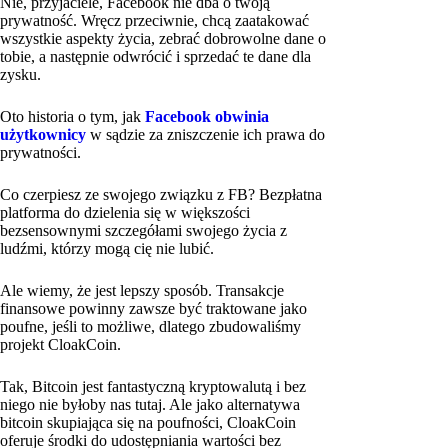
Nie, przyjaciele, Facebook nie dba o twoją
prywatność. Wręcz przeciwnie, chcą zaatakować
wszystkie aspekty życia, zebrać dobrowolne dane o
tobie, a następnie odwrócić i sprzedać te dane dla
zysku.
Oto historia o tym, jak
Facebook obwinia
użytkownicy
w sądzie za zniszczenie ich prawa do
prywatności.
Co czerpiesz ze swojego związku z FB? Bezpłatna
platforma do dzielenia się w większości
bezsensownymi szczegółami swojego życia z
ludźmi, którzy mogą cię nie lubić.
Ale wiemy, że jest lepszy sposób. Transakcje
finansowe powinny zawsze być traktowane jako
poufne, jeśli to możliwe, dlatego zbudowaliśmy
projekt CloakCoin.
Tak, Bitcoin jest fantastyczną kryptowalutą i bez
niego nie byłoby nas tutaj. Ale jako alternatywa
bitcoin skupiająca się na poufności, CloakCoin
oferuje środki do udostępniania wartości bez