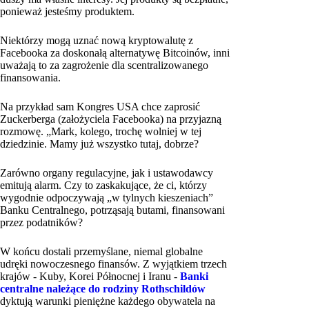
ponieważ jesteśmy produktem.
Niektórzy mogą uznać nową kryptowalutę z
Facebooka za doskonałą alternatywę Bitcoinów, inni
uważają to za zagrożenie dla scentralizowanego
finansowania.
Na przykład sam Kongres USA chce zaprosić
Zuckerberga (założyciela Facebooka) na przyjazną
rozmowę. „Mark, kolego, trochę wolniej w tej
dziedzinie. Mamy już wszystko tutaj, dobrze?
Zarówno organy regulacyjne, jak i ustawodawcy
emitują alarm. Czy to zaskakujące, że ci, którzy
wygodnie odpoczywają „w tylnych kieszeniach”
Banku Centralnego, potrząsają butami, finansowani
przez podatników?
W końcu dostali przemyślane, niemal globalne
udręki nowoczesnego finansów. Z wyjątkiem trzech
krajów - Kuby, Korei Północnej i Iranu -
Banki
centralne należące do rodziny Rothschildów
dyktują warunki pieniężne każdego obywatela na