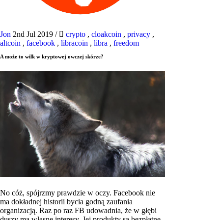
Jon
2nd Jul 2019
/
crypto
,
cloakcoin
,
privacy
,
altcoin
,
facebook
,
libracoin
,
libra
,
freedom
A może to wilk w kryptowej owczej skórze?
No cóż, spójrzmy prawdzie w oczy. Facebook nie
ma dokładnej historii bycia godną zaufania
organizacją. Raz po raz FB udowadnia, że ​​w głębi
duszy ma własne interesy. Jej produkty są bezpłatne,