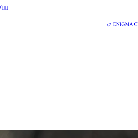
🕵‍♂
ENIGMA Ch