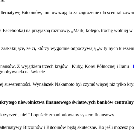
ternatywę Bitcoinów, inni uważają to za zagrożenie dla scentralizow
 Facebooka) na przyjazną rozmowę. „Mark, kolego, trochę wolniej w t
o zaskakujące, że ci, którzy wygodnie odpoczywają „w tylnych kiesze
nansów. Z wyjątkiem trzech krajów - Kuby, Korei Północnej i Iranu -
go obywatela na świecie.
nej suwerenności. Wynalazek Nakamoto był czymś więcej niż tylko kr
 ukrytego niewolnictwa finansowego światowych banków centralny
krzyczeć „nie!” I opuścić zmanipulowany system finansowy.
e alternatywy Bitcoinów i Bitcoinów będą skuteczne. Bo jeśli możesz po