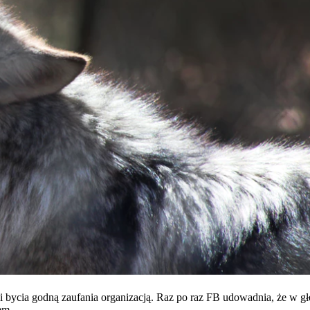
 bycia godną zaufania organizacją. Raz po raz FB udowadnia, że ​​w g
em.