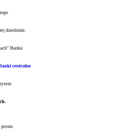
anego
ej dziedzinie.
niach” Banku
Banki centralne
yzysem
ch.
 prostu