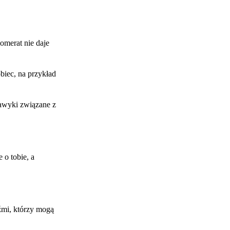
omerat nie daje
biec, na przykład
awyki związane z
 o tobie, a
źmi, którzy mogą