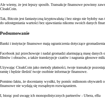
Ale wiemy, że jest lepszy sposób. Transakcje finansowe powinny zawsz
CloakCoin.
Tak, Bitcoin jest fantastyczną kryptowalutą i bez niego nie byłoby nas 
do udostępniania wartości bez ujawniania nikomu swoich danych fin
Podsumowanie
Banki i instytucje finansowe mają ograniczenia dotyczące gromadzeni
Facebook już przechowuje i nadal gromadzi alarmującą masę danych
filmów i obrazów, a także transkrypcje czatów i nagrania głosowe mili
Używając CloakCoin jako metody płatności, twoje transakcje pozostaj
ramię i będzie śledzić twoje osobiste informacje finansowe.
Pomimo faktu, że doceniamy wysiłki, by pomóc milionom obywateli o n
finansowe nie wydają się rozsądnym rozwiązaniem.
I, biorąc pod uwagę ich monopolistycznych partnerów - Ubera, eBa