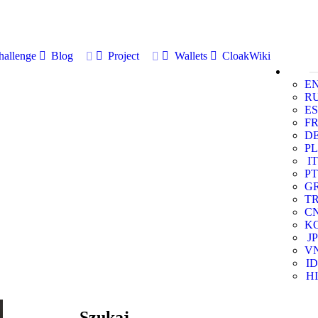
allenge
Blog
Project
Wallets
CloakWiki
E
R
ES
F
D
PL
IT
PT
G
T
C
K
JP
V
ID
HI
Szukaj