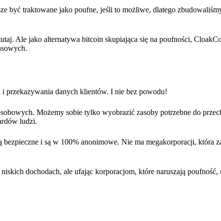
e być traktowane jako poufne, jeśli to możliwe, dlatego zbudowaliśmy
tutaj. Ale jako alternatywa bitcoin skupiająca się na poufności, CloakCo
ansowych.
a i przekazywania danych klientów. I nie bez powodu!
 osobowych. Możemy sobie tylko wyobrazić zasoby potrzebne do prz
ardów ludzi.
ą bezpieczne i są w 100% anonimowe. Nie ma megakorporacji, która za
iskich dochodach, ale ufając korporacjom, które naruszają poufność,