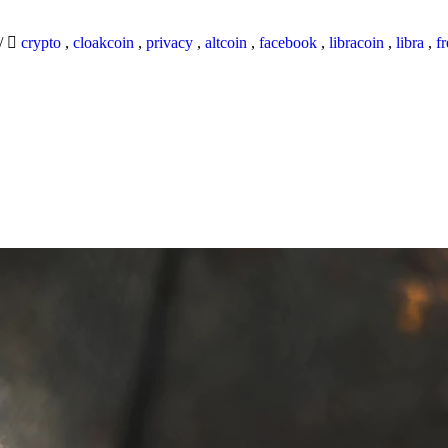
/
crypto
,
cloakcoin
,
privacy
,
altcoin
,
facebook
,
libracoin
,
libra
,
f