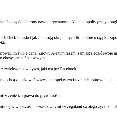
podchodzą do ochrony naszej prywatności. Ale monopolistyczny kongl
ch chleb i masło i jak finansują okup innych firm, które mogą im zapo
oka.
erować im swoje dane. Znowu Ale tym razem, zamiast śledzić swoje n
nym ekosystemie finansowym.
ez zwiększania wpływu, jaki ma już Facebook.
nie, chcą zaatakować wszystkie aspekty życia, zebrać dobrowolne dane
niszczenie ich prawa do prywatności.
enia się w większości bezsensownymi szczegółami swojego życia z lud