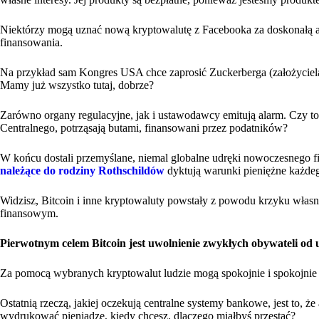
Niektórzy mogą uznać nową kryptowalutę z Facebooka za doskonałą al
finansowania.
Na przykład sam Kongres USA chce zaprosić Zuckerberga (założyciela
Mamy już wszystko tutaj, dobrze?
Zarówno organy regulacyjne, jak i ustawodawcy emitują alarm. Czy t
Centralnego, potrząsają butami, finansowani przez podatników?
W końcu dostali przemyślane, niemal globalne udręki nowoczesnego fi
należące do rodziny Rothschildów
dyktują warunki pieniężne każde
Widzisz, Bitcoin i inne kryptowaluty powstały z powodu krzyku włas
finansowym.
Pierwotnym celem Bitcoin jest uwolnienie zwykłych obywateli od
Za pomocą wybranych kryptowalut ludzie mogą spokojnie i spokojnie 
Ostatnią rzeczą, jakiej oczekują centralne systemy bankowe, jest to, ż
wydrukować pieniądze, kiedy chcesz, dlaczego miałbyś przestać?