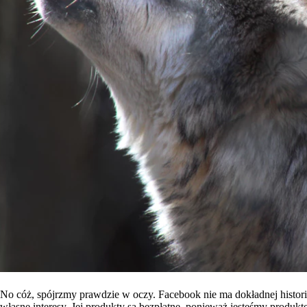
No cóż, spójrzmy prawdzie w oczy. Facebook nie ma dokładnej historii
własne interesy. Jej produkty są bezpłatne, ponieważ jesteśmy produkt