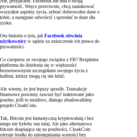
Nie, przyjaciele, Facebook nie dba o twoją
prywatność. Wręcz przeciwnie, chcą zaatakować
wszystkie aspekty życia, zebrać dobrowolne dane o
tobie, a następnie odwrócić i sprzedać te dane dla
zysku.
Oto historia o tym, jak
Facebook obwinia
użytkownicy
w sądzie za zniszczenie ich prawa do
prywatności.
Co czerpiesz ze swojego związku z FB? Bezpłatna
platforma do dzielenia się w większości
bezsensownymi szczegółami swojego życia z
ludźmi, którzy mogą cię nie lubić.
Ale wiemy, że jest lepszy sposób. Transakcje
finansowe powinny zawsze być traktowane jako
poufne, jeśli to możliwe, dlatego zbudowaliśmy
projekt CloakCoin.
Tak, Bitcoin jest fantastyczną kryptowalutą i bez
niego nie byłoby nas tutaj. Ale jako alternatywa
bitcoin skupiająca się na poufności, CloakCoin
oferuje środki do udostępniania wartości bez