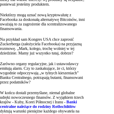
ponieważ jesteśmy produktem.
Niektórzy mogą uznać nową kryptowalutę z
Facebooka za doskonałą alternatywę Bitcoinów, inni
uważają to za zagrożenie dla scentralizowanego
finansowania.
Na przykład sam Kongres USA chce zaprosić
Zuckerberga (założyciela Facebooka) na przyjazną
rozmowę. „Mark, kolego, trochę wolniej w tej
dziedzinie. Mamy już wszystko tutaj, dobrze?
Zarówno organy regulacyjne, jak i ustawodawcy
emitują alarm. Czy to zaskakujące, że ci, którzy
wygodnie odpoczywają „w tylnych kieszeniach”
Banku Centralnego, potrząsają butami, finansowani
przez podatników?
W końcu dostali przemyślane, niemal globalne
udręki nowoczesnego finansów. Z wyjątkiem trzech
krajów - Kuby, Korei Północnej i Iranu -
Banki
centralne należące do rodziny Rothschildów
dyktują warunki pieniężne każdego obywatela na