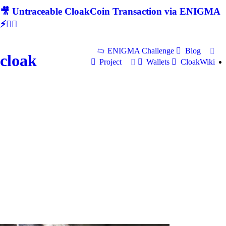
🎥 Untraceable CloakCoin Transaction via ENIGMA
⚡🕵‍♂
ENIGMA Challenge
Blog
cloak
Project
Wallets
CloakWiki