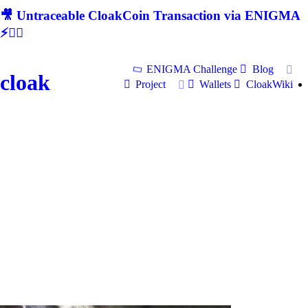
🎥 Untraceable CloakCoin Transaction via ENIGMA
⚡🕵‍♂
ENIGMA Challenge
Blog
cloak
Project
Wallets
CloakWiki