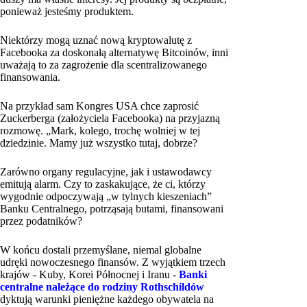
ponieważ jesteśmy produktem.
Niektórzy mogą uznać nową kryptowalutę z
Facebooka za doskonałą alternatywę Bitcoinów, inni
uważają to za zagrożenie dla scentralizowanego
finansowania.
Na przykład sam Kongres USA chce zaprosić
Zuckerberga (założyciela Facebooka) na przyjazną
rozmowę. „Mark, kolego, trochę wolniej w tej
dziedzinie. Mamy już wszystko tutaj, dobrze?
Zarówno organy regulacyjne, jak i ustawodawcy
emitują alarm. Czy to zaskakujące, że ci, którzy
wygodnie odpoczywają „w tylnych kieszeniach”
Banku Centralnego, potrząsają butami, finansowani
przez podatników?
W końcu dostali przemyślane, niemal globalne
udręki nowoczesnego finansów. Z wyjątkiem trzech
krajów - Kuby, Korei Północnej i Iranu -
Banki
centralne należące do rodziny Rothschildów
dyktują warunki pieniężne każdego obywatela na