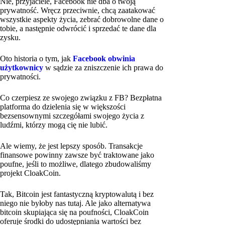
Nie, przyjaciele, Facebook nie dba o twoją
prywatność. Wręcz przeciwnie, chcą zaatakować
wszystkie aspekty życia, zebrać dobrowolne dane o
tobie, a następnie odwrócić i sprzedać te dane dla
zysku.
Oto historia o tym, jak
Facebook obwinia
użytkownicy
w sądzie za zniszczenie ich prawa do
prywatności.
Co czerpiesz ze swojego związku z FB? Bezpłatna
platforma do dzielenia się w większości
bezsensownymi szczegółami swojego życia z
ludźmi, którzy mogą cię nie lubić.
Ale wiemy, że jest lepszy sposób. Transakcje
finansowe powinny zawsze być traktowane jako
poufne, jeśli to możliwe, dlatego zbudowaliśmy
projekt CloakCoin.
Tak, Bitcoin jest fantastyczną kryptowalutą i bez
niego nie byłoby nas tutaj. Ale jako alternatywa
bitcoin skupiająca się na poufności, CloakCoin
oferuje środki do udostępniania wartości bez