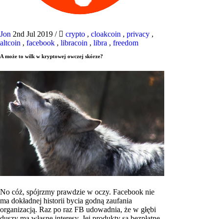
Jon
2nd Jul 2019
/
crypto
,
cloakcoin
,
privacy
,
altcoin
,
facebook
,
libracoin
,
libra
,
freedom
A może to wilk w kryptowej owczej skórze?
No cóż, spójrzmy prawdzie w oczy. Facebook nie
ma dokładnej historii bycia godną zaufania
organizacją. Raz po raz FB udowadnia, że ​​w głębi
duszy ma własne interesy. Jej produkty są bezpłatne,