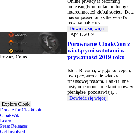
Online privacy is becoming
increasingly important in today’s
interconnected global society. Data
has surpassed oil as the world’s
most valuable res…
Dowiedz się więcej
|
Apr 1, 2019
Porównanie CloakCoin z
wiodącymi walutami w
prywatności 2019 roku
Privacy Coins
Istotą Bitcoina, w jego koncepcji,
było przywrócenie władzy
finansowej masom. Banki i inne
instytucje monetarne kontrolowały
pieniądze, pozostawiają…
Dowiedz się więcej
Explore Cloak
Donate for CloakCoin
CloakWiki
Learn
Press Releases
Get Involved