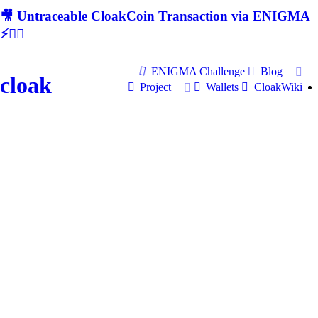
🎥 Untraceable CloakCoin Transaction via ENIGMA
⚡🕵‍♂
ENIGMA Challenge
Blog
cloak
Project
Wallets
CloakWiki