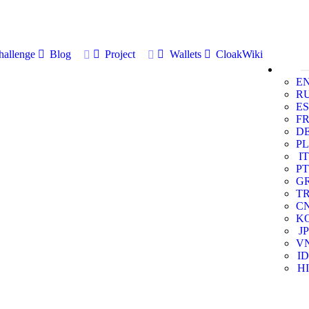
allenge
Blog
Project
Wallets
CloakWiki
E
R
ES
F
D
PL
IT
PT
G
T
C
K
JP
V
ID
HI