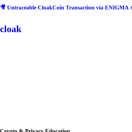
🎥 Untraceable CloakCoin Transaction via ENIGMA ⚡
cloak
Crypto & Privacy Education