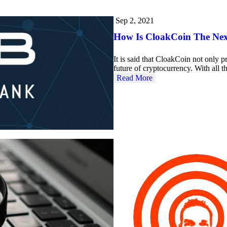
Sep 2, 2021
How Is CloakCoin The Nex
It is said that CloakCoin not only pr
future of cryptocurrency. With all 
Read More