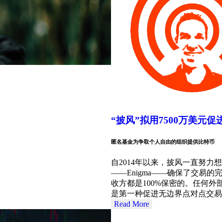
“披风”拟用7500万美元
匿名基金为争取个人自由的组织提供比特币
自2014年以来，披风一直努
——Enigma——确保了交易
收方都是100%保密的。任何
是第一种促进无边界点对点交易
Read More