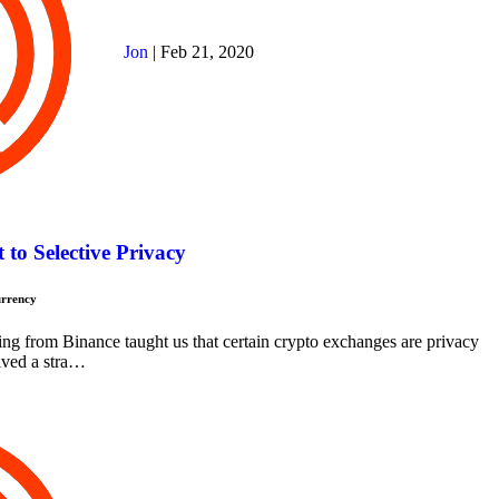
Jon
|
Feb 21, 2020
 to Selective Privacy
urrency
ing from Binance taught us that certain crypto exchanges are privacy
ived a stra…