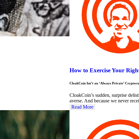
How to Exercise Your Right
CloakCoin Isn’t an ‘Always Private’ Cryptoc
CloakCoin’s sudden, surprise delist
averse. And because we never rece
Read More