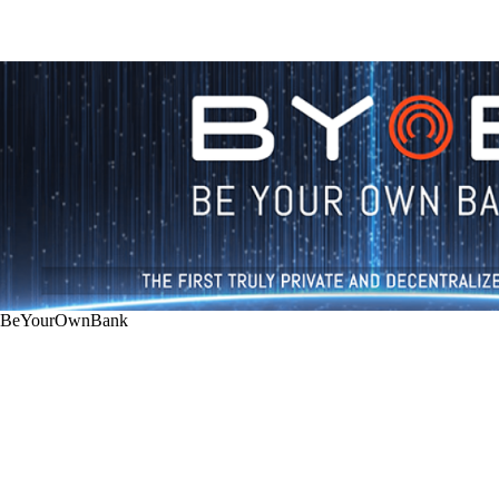
BeYourOwnBank