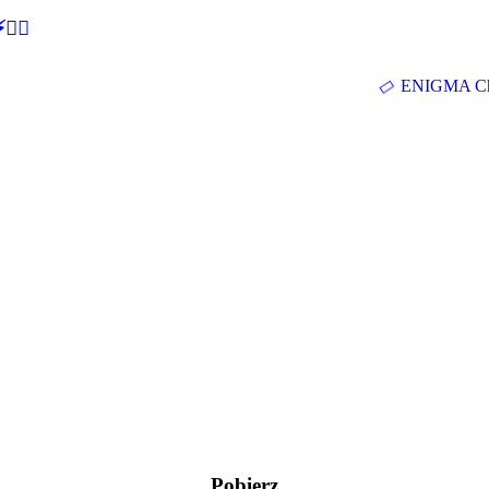
🕵‍♂
ENIGMA Ch
Pobierz