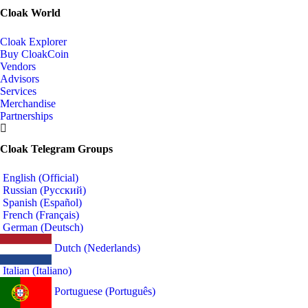
Cloak World
Cloak Explorer
Buy CloakCoin
Vendors
Advisors
Services
Merchandise
Partnerships
Cloak Telegram Groups
English (Official)
Russian (Русский)
Spanish (Español)
French (Français)
German (Deutsch)
Dutch (Nederlands)
Italian (Italiano)
Portuguese (Português)