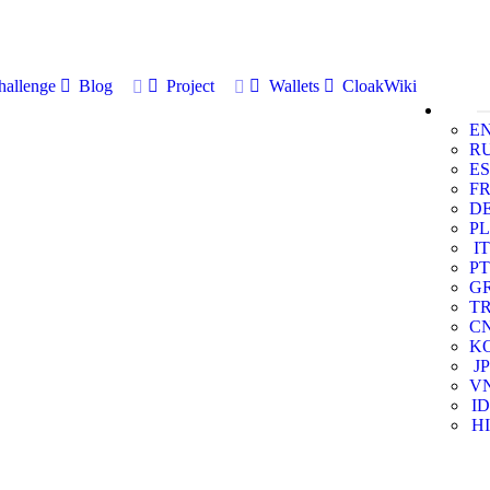
allenge
Blog
Project
Wallets
CloakWiki
E
R
ES
F
D
PL
IT
PT
G
T
C
K
JP
V
ID
HI