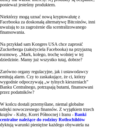
ponieważ jesteśmy produktem.
Niektórzy mogą uznać nową kryptowalutę z
Facebooka za doskonałą alternatywę Bitcoinów, inni
uważają to za zagrożenie dla scentralizowanego
finansowania.
Na przykład sam Kongres USA chce zaprosić
Zuckerberga (założyciela Facebooka) na przyjazną
rozmowę. „Mark, kolego, trochę wolniej w tej
dziedzinie. Mamy już wszystko tutaj, dobrze?
Zarówno organy regulacyjne, jak i ustawodawcy
emitują alarm. Czy to zaskakujące, że ci, którzy
wygodnie odpoczywają „w tylnych kieszeniach”
Banku Centralnego, potrząsają butami, finansowani
przez podatników?
W końcu dostali przemyślane, niemal globalne
udręki nowoczesnego finansów. Z wyjątkiem trzech
krajów - Kuby, Korei Północnej i Iranu -
Banki
centralne należące do rodziny Rothschildów
dyktują warunki pieniężne każdego obywatela na