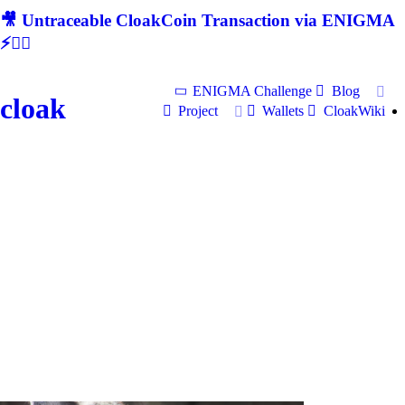
🎥 Untraceable CloakCoin Transaction via ENIGMA
⚡🕵‍♂
ENIGMA Challenge
Blog
cloak
Project
Wallets
CloakWiki