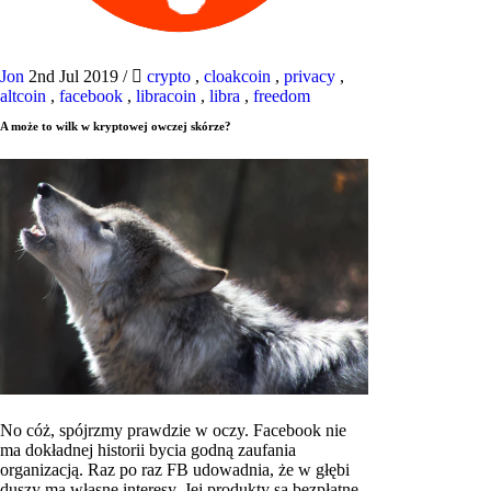
Jon
2nd Jul 2019
/
crypto
,
cloakcoin
,
privacy
,
altcoin
,
facebook
,
libracoin
,
libra
,
freedom
A może to wilk w kryptowej owczej skórze?
No cóż, spójrzmy prawdzie w oczy. Facebook nie
ma dokładnej historii bycia godną zaufania
organizacją. Raz po raz FB udowadnia, że ​​w głębi
duszy ma własne interesy. Jej produkty są bezpłatne,