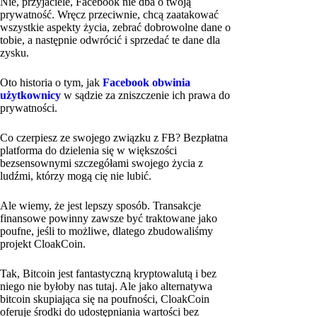
Nie, przyjaciele, Facebook nie dba o twoją
prywatność. Wręcz przeciwnie, chcą zaatakować
wszystkie aspekty życia, zebrać dobrowolne dane o
tobie, a następnie odwrócić i sprzedać te dane dla
zysku.
Oto historia o tym, jak
Facebook obwinia
użytkownicy
w sądzie za zniszczenie ich prawa do
prywatności.
Co czerpiesz ze swojego związku z FB? Bezpłatna
platforma do dzielenia się w większości
bezsensownymi szczegółami swojego życia z
ludźmi, którzy mogą cię nie lubić.
Ale wiemy, że jest lepszy sposób. Transakcje
finansowe powinny zawsze być traktowane jako
poufne, jeśli to możliwe, dlatego zbudowaliśmy
projekt CloakCoin.
Tak, Bitcoin jest fantastyczną kryptowalutą i bez
niego nie byłoby nas tutaj. Ale jako alternatywa
bitcoin skupiająca się na poufności, CloakCoin
oferuje środki do udostępniania wartości bez