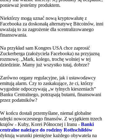
ponieważ jesteśmy produktem.
Niektórzy mogą uznać nową kryptowalutę z
Facebooka za doskonałą alternatywę Bitcoinów, inni
uważają to za zagrożenie dla scentralizowanego
finansowania.
Na przykład sam Kongres USA chce zaprosić
Zuckerberga (założyciela Facebooka) na przyjazną
rozmowę. „Mark, kolego, trochę wolniej w tej
dziedzinie. Mamy już wszystko tutaj, dobrze?
Zarówno organy regulacyjne, jak i ustawodawcy
emitują alarm. Czy to zaskakujące, że ci, którzy
wygodnie odpoczywają „w tylnych kieszeniach”
Banku Centralnego, potrząsają butami, finansowani
przez podatników?
W końcu dostali przemyślane, niemal globalne
udręki nowoczesnego finansów. Z wyjątkiem trzech
krajów - Kuby, Korei Północnej i Iranu -
Banki
centralne należące do rodziny Rothschildów
dyktują warunki pieniężne każdego obywatela na