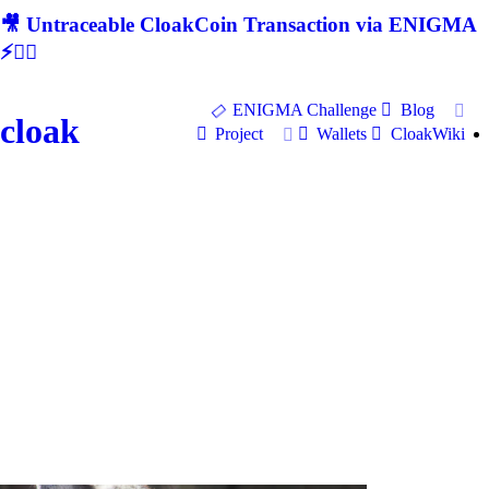
🎥 Untraceable CloakCoin Transaction via ENIGMA
⚡🕵‍♂
ENIGMA Challenge
Blog
cloak
Project
Wallets
CloakWiki