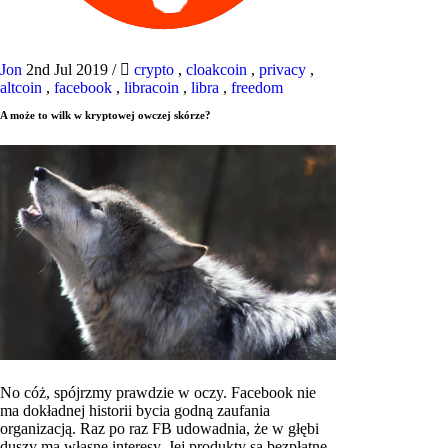
Jon
2nd Jul 2019
/
crypto
,
cloakcoin
,
privacy
,
altcoin
,
facebook
,
libracoin
,
libra
,
freedom
A może to wilk w kryptowej owczej skórze?
No cóż, spójrzmy prawdzie w oczy. Facebook nie
ma dokładnej historii bycia godną zaufania
organizacją. Raz po raz FB udowadnia, że ​​w głębi
duszy ma własne interesy. Jej produkty są bezpłatne,