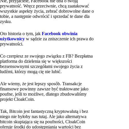
Nie, przyjaciele, Facebook nie dba o twoją
prywatność. Wręcz przeciwnie, chcą zaatakować
wszystkie aspekty życia, zebrać dobrowolne dane o
tobie, a następnie odwrócić i sprzedać te dane dla
zysku.
Oto historia o tym, jak
Facebook obwinia
użytkownicy
w sądzie za zniszczenie ich prawa do
prywatności.
Co czerpiesz ze swojego związku z FB? Bezpłatna
platforma do dzielenia się w większości
bezsensownymi szczegółami swojego życia z
ludźmi, którzy mogą cię nie lubić.
Ale wiemy, że jest lepszy sposób. Transakcje
finansowe powinny zawsze być traktowane jako
poufne, jeśli to możliwe, dlatego zbudowaliśmy
projekt CloakCoin.
Tak, Bitcoin jest fantastyczną kryptowalutą i bez
niego nie byłoby nas tutaj. Ale jako alternatywa
bitcoin skupiająca się na poufności, CloakCoin
oferuje środki do udostępniania wartości bez