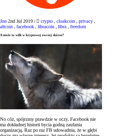
Jon
2nd Jul 2019
/
crypto
,
cloakcoin
,
privacy
,
altcoin
,
facebook
,
libracoin
,
libra
,
freedom
A może to wilk w kryptowej owczej skórze?
No cóż, spójrzmy prawdzie w oczy. Facebook nie
ma dokładnej historii bycia godną zaufania
organizacją. Raz po raz FB udowadnia, że ​​w głębi
duszy ma własne interesy. Jej produkty są bezpłatne,