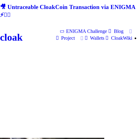
🎥 Untraceable CloakCoin Transaction via ENIGMA
⚡🕵‍♂
ENIGMA Challenge
Blog
cloak
Project
Wallets
CloakWiki