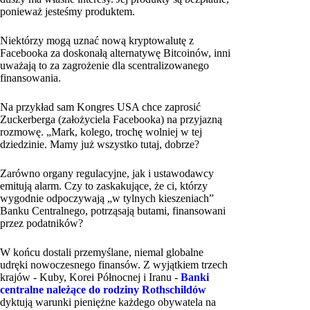
ponieważ jesteśmy produktem.
Niektórzy mogą uznać nową kryptowalutę z
Facebooka za doskonałą alternatywę Bitcoinów, inni
uważają to za zagrożenie dla scentralizowanego
finansowania.
Na przykład sam Kongres USA chce zaprosić
Zuckerberga (założyciela Facebooka) na przyjazną
rozmowę. „Mark, kolego, trochę wolniej w tej
dziedzinie. Mamy już wszystko tutaj, dobrze?
Zarówno organy regulacyjne, jak i ustawodawcy
emitują alarm. Czy to zaskakujące, że ci, którzy
wygodnie odpoczywają „w tylnych kieszeniach”
Banku Centralnego, potrząsają butami, finansowani
przez podatników?
W końcu dostali przemyślane, niemal globalne
udręki nowoczesnego finansów. Z wyjątkiem trzech
krajów - Kuby, Korei Północnej i Iranu -
Banki
centralne należące do rodziny Rothschildów
dyktują warunki pieniężne każdego obywatela na