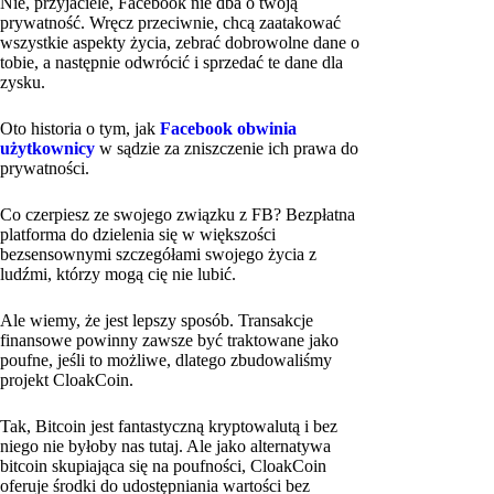
Nie, przyjaciele, Facebook nie dba o twoją
prywatność. Wręcz przeciwnie, chcą zaatakować
wszystkie aspekty życia, zebrać dobrowolne dane o
tobie, a następnie odwrócić i sprzedać te dane dla
zysku.
Oto historia o tym, jak
Facebook obwinia
użytkownicy
w sądzie za zniszczenie ich prawa do
prywatności.
Co czerpiesz ze swojego związku z FB? Bezpłatna
platforma do dzielenia się w większości
bezsensownymi szczegółami swojego życia z
ludźmi, którzy mogą cię nie lubić.
Ale wiemy, że jest lepszy sposób. Transakcje
finansowe powinny zawsze być traktowane jako
poufne, jeśli to możliwe, dlatego zbudowaliśmy
projekt CloakCoin.
Tak, Bitcoin jest fantastyczną kryptowalutą i bez
niego nie byłoby nas tutaj. Ale jako alternatywa
bitcoin skupiająca się na poufności, CloakCoin
oferuje środki do udostępniania wartości bez