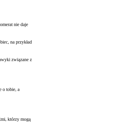
omerat nie daje
biec, na przykład
awyki związane z
 o tobie, a
źmi, którzy mogą