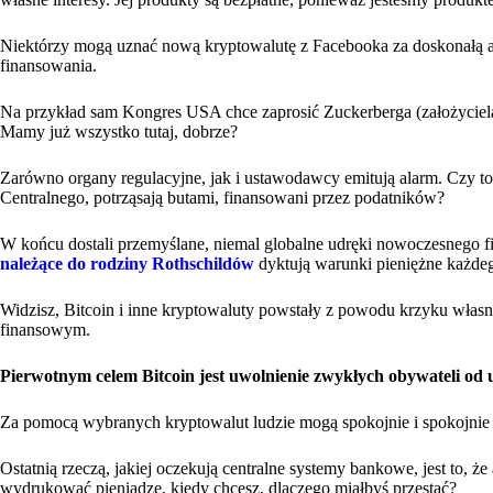
Niektórzy mogą uznać nową kryptowalutę z Facebooka za doskonałą al
finansowania.
Na przykład sam Kongres USA chce zaprosić Zuckerberga (założyciela
Mamy już wszystko tutaj, dobrze?
Zarówno organy regulacyjne, jak i ustawodawcy emitują alarm. Czy t
Centralnego, potrząsają butami, finansowani przez podatników?
W końcu dostali przemyślane, niemal globalne udręki nowoczesnego fi
należące do rodziny Rothschildów
dyktują warunki pieniężne każde
Widzisz, Bitcoin i inne kryptowaluty powstały z powodu krzyku włas
finansowym.
Pierwotnym celem Bitcoin jest uwolnienie zwykłych obywateli od
Za pomocą wybranych kryptowalut ludzie mogą spokojnie i spokojnie 
Ostatnią rzeczą, jakiej oczekują centralne systemy bankowe, jest to, ż
wydrukować pieniądze, kiedy chcesz, dlaczego miałbyś przestać?