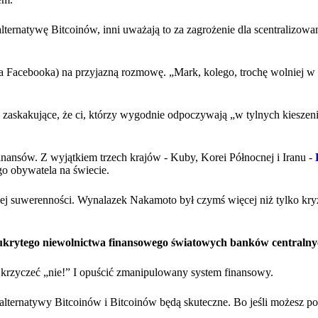
ternatywę Bitcoinów, inni uważają to za zagrożenie dla scentralizow
 Facebooka) na przyjazną rozmowę. „Mark, kolego, trochę wolniej w t
o zaskakujące, że ci, którzy wygodnie odpoczywają „w tylnych kiesze
nansów. Z wyjątkiem trzech krajów - Kuby, Korei Północnej i Iranu -
go obywatela na świecie.
nej suwerenności. Wynalazek Nakamoto był czymś więcej niż tylko kr
 ukrytego niewolnictwa finansowego światowych banków centralny
krzyczeć „nie!” I opuścić zmanipulowany system finansowy.
e alternatywy Bitcoinów i Bitcoinów będą skuteczne. Bo jeśli możesz po