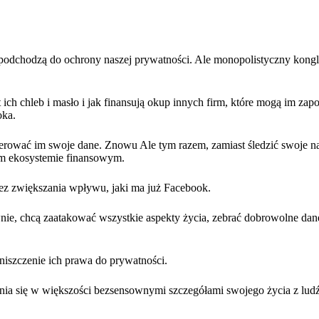
podchodzą do ochrony naszej prywatności. Ale monopolistyczny kongl
ch chleb i masło i jak finansują okup innych firm, które mogą im zapo
oka.
erować im swoje dane. Znowu Ale tym razem, zamiast śledzić swoje n
nym ekosystemie finansowym.
ez zwiększania wpływu, jaki ma już Facebook.
nie, chcą zaatakować wszystkie aspekty życia, zebrać dobrowolne dane
niszczenie ich prawa do prywatności.
enia się w większości bezsensownymi szczegółami swojego życia z lud