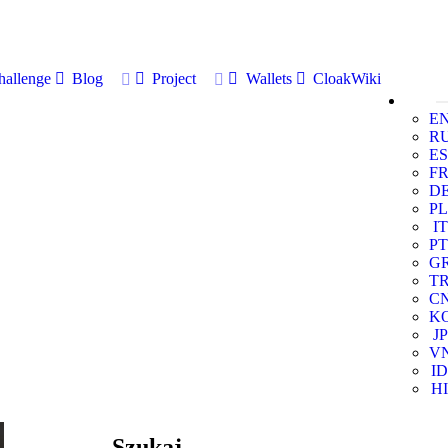
allenge
Blog
Project
Wallets
CloakWiki
E
R
ES
F
D
PL
IT
PT
G
T
C
K
JP
V
ID
HI
Szukaj