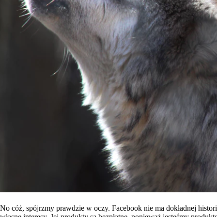
No cóż, spójrzmy prawdzie w oczy. Facebook nie ma dokładnej historii
własne interesy. Jej produkty są bezpłatne, ponieważ jesteśmy produkt