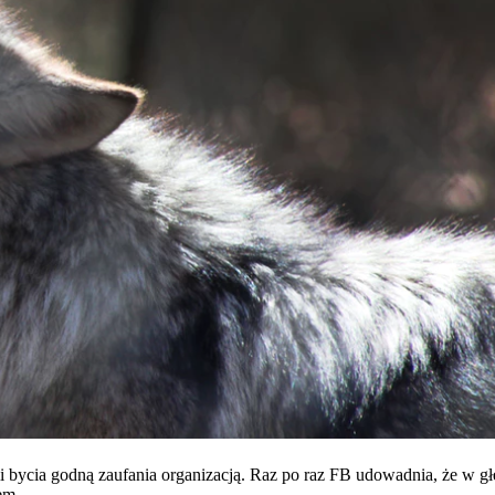
 bycia godną zaufania organizacją. Raz po raz FB udowadnia, że ​​w g
em.