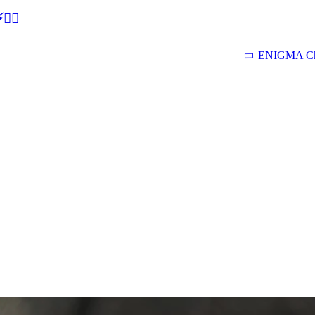
🕵‍♂
ENIGMA Ch