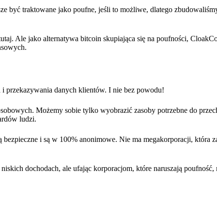
e być traktowane jako poufne, jeśli to możliwe, dlatego zbudowaliśmy
tutaj. Ale jako alternatywa bitcoin skupiająca się na poufności, CloakCo
ansowych.
a i przekazywania danych klientów. I nie bez powodu!
 osobowych. Możemy sobie tylko wyobrazić zasoby potrzebne do prz
ardów ludzi.
ą bezpieczne i są w 100% anonimowe. Nie ma megakorporacji, która za
iskich dochodach, ale ufając korporacjom, które naruszają poufność,