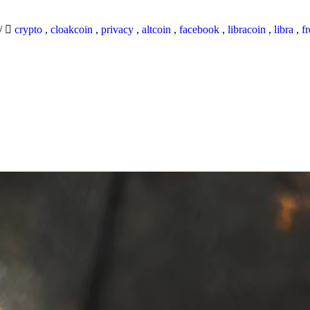
/
crypto
,
cloakcoin
,
privacy
,
altcoin
,
facebook
,
libracoin
,
libra
,
f