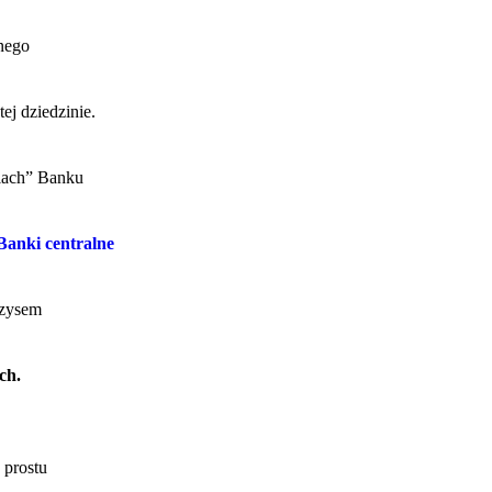
anego
ej dziedzinie.
niach” Banku
Banki centralne
yzysem
ch.
 prostu