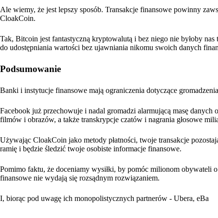
Ale wiemy, że jest lepszy sposób. Transakcje finansowe powinny zawsz
CloakCoin.
Tak, Bitcoin jest fantastyczną kryptowalutą i bez niego nie byłoby nas 
do udostępniania wartości bez ujawniania nikomu swoich danych fin
Podsumowanie
Banki i instytucje finansowe mają ograniczenia dotyczące gromadzeni
Facebook już przechowuje i nadal gromadzi alarmującą masę danych
filmów i obrazów, a także transkrypcje czatów i nagrania głosowe mili
Używając CloakCoin jako metody płatności, twoje transakcje pozostaj
ramię i będzie śledzić twoje osobiste informacje finansowe.
Pomimo faktu, że doceniamy wysiłki, by pomóc milionom obywateli o n
finansowe nie wydają się rozsądnym rozwiązaniem.
I, biorąc pod uwagę ich monopolistycznych partnerów - Ubera, eBa