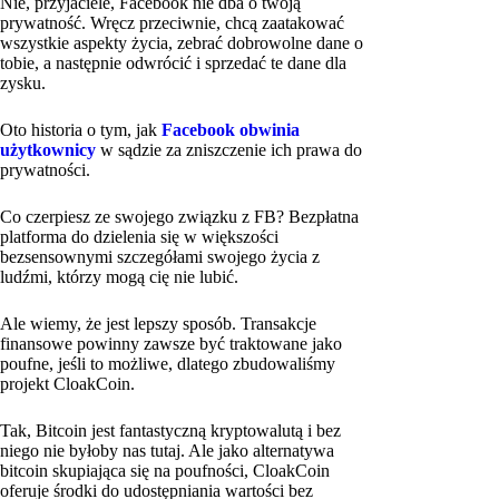
Nie, przyjaciele, Facebook nie dba o twoją
prywatność. Wręcz przeciwnie, chcą zaatakować
wszystkie aspekty życia, zebrać dobrowolne dane o
tobie, a następnie odwrócić i sprzedać te dane dla
zysku.
Oto historia o tym, jak
Facebook obwinia
użytkownicy
w sądzie za zniszczenie ich prawa do
prywatności.
Co czerpiesz ze swojego związku z FB? Bezpłatna
platforma do dzielenia się w większości
bezsensownymi szczegółami swojego życia z
ludźmi, którzy mogą cię nie lubić.
Ale wiemy, że jest lepszy sposób. Transakcje
finansowe powinny zawsze być traktowane jako
poufne, jeśli to możliwe, dlatego zbudowaliśmy
projekt CloakCoin.
Tak, Bitcoin jest fantastyczną kryptowalutą i bez
niego nie byłoby nas tutaj. Ale jako alternatywa
bitcoin skupiająca się na poufności, CloakCoin
oferuje środki do udostępniania wartości bez