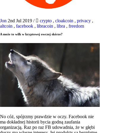
Jon
2nd Jul 2019
/
crypto
,
cloakcoin
,
privacy
,
altcoin
,
facebook
,
libracoin
,
libra
,
freedom
A może to wilk w kryptowej owczej skórze?
No cóż, spójrzmy prawdzie w oczy. Facebook nie
ma dokładnej historii bycia godną zaufania
organizacją. Raz po raz FB udowadnia, że ​​w głębi
duszy ma własne interesy. Jej produkty są bezpłatne,