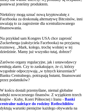
ponieważ jesteśmy produktem.
Niektórzy mogą uznać nową kryptowalutę z
Facebooka za doskonałą alternatywę Bitcoinów, inni
uważają to za zagrożenie dla scentralizowanego
finansowania.
Na przykład sam Kongres USA chce zaprosić
Zuckerberga (założyciela Facebooka) na przyjazną
rozmowę. „Mark, kolego, trochę wolniej w tej
dziedzinie. Mamy już wszystko tutaj, dobrze?
Zarówno organy regulacyjne, jak i ustawodawcy
emitują alarm. Czy to zaskakujące, że ci, którzy
wygodnie odpoczywają „w tylnych kieszeniach”
Banku Centralnego, potrząsają butami, finansowani
przez podatników?
W końcu dostali przemyślane, niemal globalne
udręki nowoczesnego finansów. Z wyjątkiem trzech
krajów - Kuby, Korei Północnej i Iranu -
Banki
centralne należące do rodziny Rothschildów
dyktują warunki pieniężne każdego obywatela na