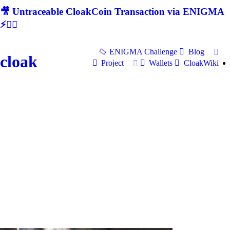
🎥 Untraceable CloakCoin Transaction via ENIGMA
⚡🕵‍♂
ENIGMA Challenge
Blog
cloak
Project
Wallets
CloakWiki