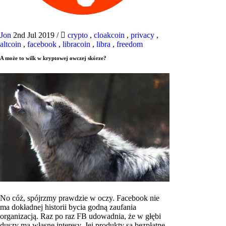
Jon
2nd Jul 2019
/
crypto
,
cloakcoin
,
privacy
,
altcoin
,
facebook
,
libracoin
,
libra
,
freedom
A może to wilk w kryptowej owczej skórze?
No cóż, spójrzmy prawdzie w oczy. Facebook nie
ma dokładnej historii bycia godną zaufania
organizacją. Raz po raz FB udowadnia, że ​​w głębi
duszy ma własne interesy. Jej produkty są bezpłatne,