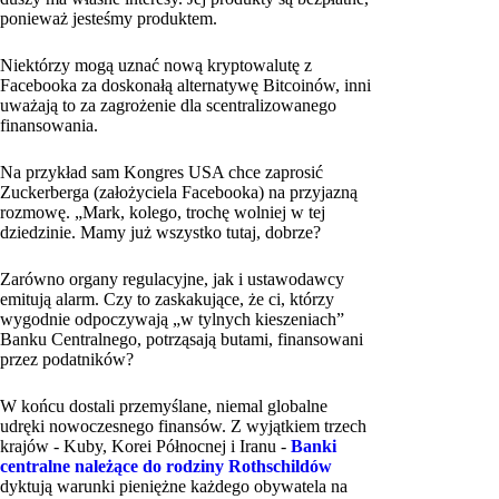
ponieważ jesteśmy produktem.
Niektórzy mogą uznać nową kryptowalutę z
Facebooka za doskonałą alternatywę Bitcoinów, inni
uważają to za zagrożenie dla scentralizowanego
finansowania.
Na przykład sam Kongres USA chce zaprosić
Zuckerberga (założyciela Facebooka) na przyjazną
rozmowę. „Mark, kolego, trochę wolniej w tej
dziedzinie. Mamy już wszystko tutaj, dobrze?
Zarówno organy regulacyjne, jak i ustawodawcy
emitują alarm. Czy to zaskakujące, że ci, którzy
wygodnie odpoczywają „w tylnych kieszeniach”
Banku Centralnego, potrząsają butami, finansowani
przez podatników?
W końcu dostali przemyślane, niemal globalne
udręki nowoczesnego finansów. Z wyjątkiem trzech
krajów - Kuby, Korei Północnej i Iranu -
Banki
centralne należące do rodziny Rothschildów
dyktują warunki pieniężne każdego obywatela na