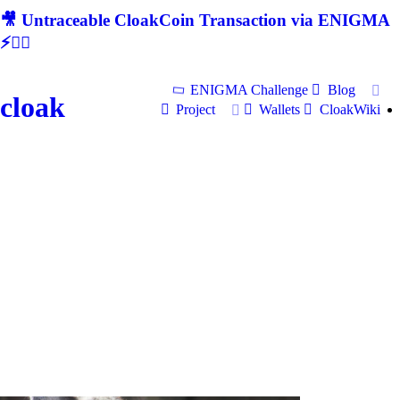
🎥 Untraceable CloakCoin Transaction via ENIGMA
⚡🕵‍♂
ENIGMA Challenge
Blog
cloak
Project
Wallets
CloakWiki