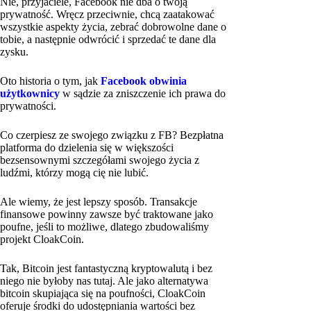
Nie, przyjaciele, Facebook nie dba o twoją
prywatność. Wręcz przeciwnie, chcą zaatakować
wszystkie aspekty życia, zebrać dobrowolne dane o
tobie, a następnie odwrócić i sprzedać te dane dla
zysku.
Oto historia o tym, jak
Facebook obwinia
użytkownicy
w sądzie za zniszczenie ich prawa do
prywatności.
Co czerpiesz ze swojego związku z FB? Bezpłatna
platforma do dzielenia się w większości
bezsensownymi szczegółami swojego życia z
ludźmi, którzy mogą cię nie lubić.
Ale wiemy, że jest lepszy sposób. Transakcje
finansowe powinny zawsze być traktowane jako
poufne, jeśli to możliwe, dlatego zbudowaliśmy
projekt CloakCoin.
Tak, Bitcoin jest fantastyczną kryptowalutą i bez
niego nie byłoby nas tutaj. Ale jako alternatywa
bitcoin skupiająca się na poufności, CloakCoin
oferuje środki do udostępniania wartości bez