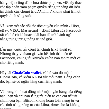
hàng triệu công dân chưa được phục vụ, việc ủy thác
các tập đoàn xâm phạm quyền riêng tư bằng dữ liệu
tài chính của chúng ta dường như không phải là một
quyết định sáng suốt.
Và, xem xét các đối tác độc quyền của mình - Uber,
eBay, VISA, Mastercard – đồng Libra của Facebook
rất có thể có kế hoạch dài hạn để trở thành ngân
hàng trung ương thống trị thế giới.
Lần này, cuộc tấn công tài chính là kỹ thuật số.
Nhưng thay vì tham gia vào hệ sinh thái tiền tệ
Facebook, chúng tôi khuyến khích bạn tạo ra một cái
cho riêng mình.
Hãy tải
CloakCoin wallet
, và bỏ vào đó một ít
CloakCoin, và kiếm 6% lợi tức mỗi năm. Bằng cách
đó, bạn sẽ có ngân hàng của riêng mình.
Và trong khi hoạt động như một ngân hàng của riêng
bạn, bạn và chỉ bạn là người hiểu rõ các chi tiết tài
chính của bạn. Bitcoin không hoàn toàn riêng tư và
các tính năng riêng tư của Libra, được cho là không