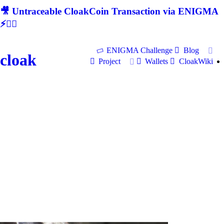
🎥 Untraceable CloakCoin Transaction via ENIGMA
⚡🕵‍♂
ENIGMA Challenge
Blog
cloak
Project
Wallets
CloakWiki