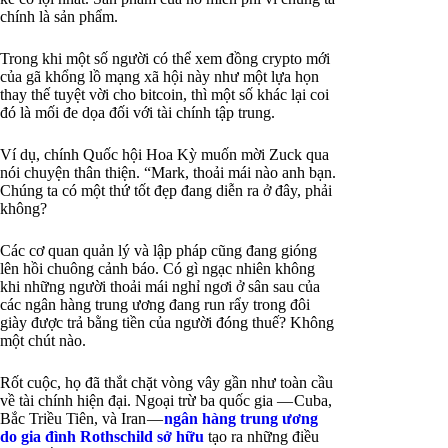
chính là sản phẩm.
Trong khi một số người có thể xem đồng crypto mới
của gã khổng lồ mạng xã hội này như một lựa họn
thay thế tuyệt vời cho bitcoin, thì một số khác lại coi
đó là mối đe dọa đối với tài chính tập trung.
Ví dụ, chính Quốc hội Hoa Kỳ muốn mời Zuck qua
nói chuyện thân thiện. “Mark, thoải mái nào anh bạn.
Chúng ta có một thứ tốt đẹp đang diễn ra ở đây, phải
không?
Các cơ quan quản lý và lập pháp cũng đang gióng
lên hồi chuông cảnh báo. Có gì ngạc nhiên không
khi những người thoải mái nghỉ ngơi ở sân sau của
các ngân hàng trung ương đang run rẩy trong đôi
giày được trả bằng tiền của người đóng thuế? Không
một chút nào.
Rốt cuộc, họ đã thắt chặt vòng vây gần như toàn cầu
về tài chính hiện đại. Ngoại trừ ba quốc gia — Cuba,
Bắc Triều Tiên, và Iran —
ngân hàng trung ương
do gia đình Rothschild sở hữu
tạo ra những điều