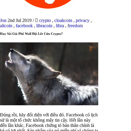
Jon
2nd Jul 2019
/
crypto
,
cloakcoin
,
privacy
,
altcoin
,
facebook
,
libracoin
,
libra
,
freedom
Hay Sói Già Phố Wall Đội Lốt Cừu Crypto?
Đúng rồi, hãy đối diện với điều đó. Facebook có lịch
sử là một tổ chức không mấy tin cậy. Hết lần này
đến lần khác, Facebook chứng tỏ bản thân chính là
kẻ có lợi nhất. Sản phẩm của nó miễn phí vì chúng ta