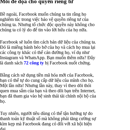
Mối đe dọa cho quyền riêng tư
Bề ngoài, Facebook muốn chúng ta tin rằng họ
nghiêm túc trong việc bảo vệ quyền riêng tư của
chúng ta. Nhưng tổ chức độc quyền này không cho
chúng ta có lý do để tin vào lời hứa của họ nữa.
Facebook sẽ luôn tìm cách bán dữ liệu của chúng ta.
Đó là miếng bánh béo bở của họ và cách họ mua lại
các công ty khác có thể cản đường họ, ví dụ như
Instagram và WhatsApp. Bạn muốn thêm nữa? Đây
là danh sách
72 công ty
bị Facebook nuốt chửng.
Bằng cách sử dụng tiền mã hóa mới của Facebook,
bạn có thể tự do cung cấp dữ liệu của mình cho họ.
Một lần nữa! Nhưng lần này, thay vì theo dõi thói
quen mua sắm của bạn và theo dõi bạn trên Internet,
bạn đã tham gia vào hệ sinh thái tài chính nội bộ của
họ.
Tuy nhiên, người tiêu dùng có thể tận hưởng tự do
thanh toán kỹ thuật số mà không phải tăng cường sự
kìm kẹp mà Facebook đang có đối với xã hội hiện
đại.