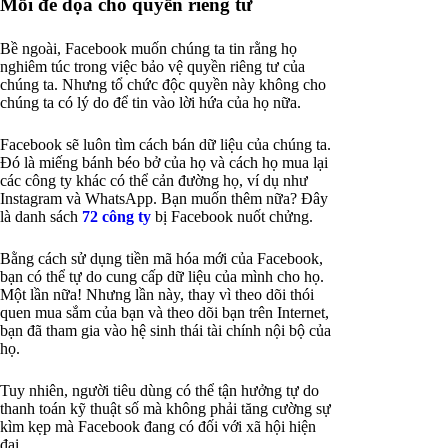
Mối đe dọa cho quyền riêng tư
Bề ngoài, Facebook muốn chúng ta tin rằng họ
nghiêm túc trong việc bảo vệ quyền riêng tư của
chúng ta. Nhưng tổ chức độc quyền này không cho
chúng ta có lý do để tin vào lời hứa của họ nữa.
Facebook sẽ luôn tìm cách bán dữ liệu của chúng ta.
Đó là miếng bánh béo bở của họ và cách họ mua lại
các công ty khác có thể cản đường họ, ví dụ như
Instagram và WhatsApp. Bạn muốn thêm nữa? Đây
là danh sách
72 công ty
bị Facebook nuốt chửng.
Bằng cách sử dụng tiền mã hóa mới của Facebook,
bạn có thể tự do cung cấp dữ liệu của mình cho họ.
Một lần nữa! Nhưng lần này, thay vì theo dõi thói
quen mua sắm của bạn và theo dõi bạn trên Internet,
bạn đã tham gia vào hệ sinh thái tài chính nội bộ của
họ.
Tuy nhiên, người tiêu dùng có thể tận hưởng tự do
thanh toán kỹ thuật số mà không phải tăng cường sự
kìm kẹp mà Facebook đang có đối với xã hội hiện
đại.