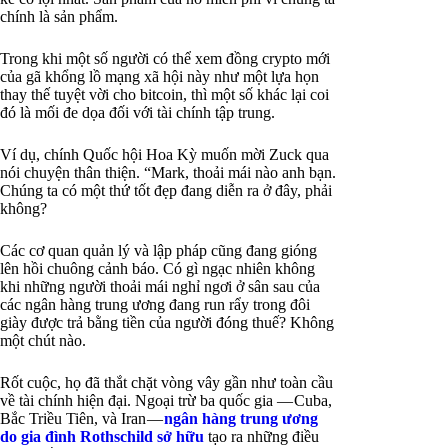
chính là sản phẩm.
Trong khi một số người có thể xem đồng crypto mới
của gã khổng lồ mạng xã hội này như một lựa họn
thay thế tuyệt vời cho bitcoin, thì một số khác lại coi
đó là mối đe dọa đối với tài chính tập trung.
Ví dụ, chính Quốc hội Hoa Kỳ muốn mời Zuck qua
nói chuyện thân thiện. “Mark, thoải mái nào anh bạn.
Chúng ta có một thứ tốt đẹp đang diễn ra ở đây, phải
không?
Các cơ quan quản lý và lập pháp cũng đang gióng
lên hồi chuông cảnh báo. Có gì ngạc nhiên không
khi những người thoải mái nghỉ ngơi ở sân sau của
các ngân hàng trung ương đang run rẩy trong đôi
giày được trả bằng tiền của người đóng thuế? Không
một chút nào.
Rốt cuộc, họ đã thắt chặt vòng vây gần như toàn cầu
về tài chính hiện đại. Ngoại trừ ba quốc gia — Cuba,
Bắc Triều Tiên, và Iran —
ngân hàng trung ương
do gia đình Rothschild sở hữu
tạo ra những điều