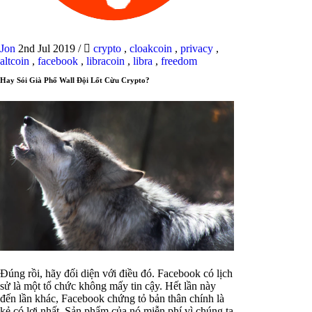
Jon
2nd Jul 2019
/
crypto
,
cloakcoin
,
privacy
,
altcoin
,
facebook
,
libracoin
,
libra
,
freedom
Hay Sói Già Phố Wall Đội Lốt Cừu Crypto?
Đúng rồi, hãy đối diện với điều đó. Facebook có lịch
sử là một tổ chức không mấy tin cậy. Hết lần này
đến lần khác, Facebook chứng tỏ bản thân chính là
kẻ có lợi nhất. Sản phẩm của nó miễn phí vì chúng ta