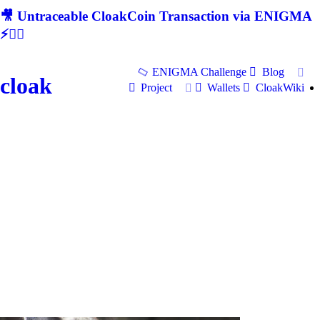
🎥 Untraceable CloakCoin Transaction via ENIGMA
⚡🕵‍♂
ENIGMA Challenge
Blog
cloak
Project
Wallets
CloakWiki