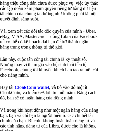
hàng triệu công dân chưa được phục vụ, việc ủy thác
các tập đoàn xâm phạm quyền riêng tư bằng dữ liệu
tài chính của chúng ta dường như không phải là một
quyết định sáng suốt.
Và, xem xét các đối tác độc quyền của mình - Uber,
eBay, VISA, Mastercard – đồng Libra của Facebook
rất có thể có kế hoạch dài hạn để trở thành ngân
hàng trung ương thống trị thế giới.
Lần này, cuộc tấn công tài chính là kỹ thuật số.
Nhưng thay vì tham gia vào hệ sinh thái tiền tệ
Facebook, chúng tôi khuyến khích bạn tạo ra một cái
cho riêng mình.
Hãy tải
CloakCoin wallet
, và bỏ vào đó một ít
CloakCoin, và kiếm 6% lợi tức mỗi năm. Bằng cách
đó, bạn sẽ có ngân hàng của riêng mình.
Và trong khi hoạt động như một ngân hàng của riêng
bạn, bạn và chỉ bạn là người hiểu rõ các chi tiết tài
chính của bạn. Bitcoin không hoàn toàn riêng tư và
các tính năng riêng tư của Libra, được cho là không