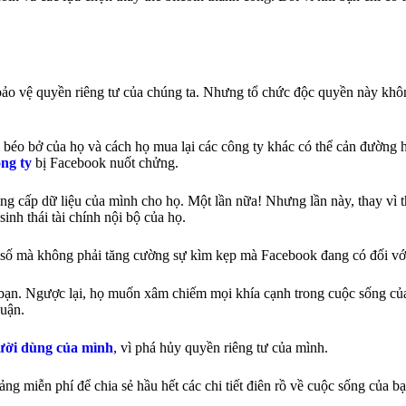
bảo vệ quyền riêng tư của chúng ta. Nhưng tổ chức độc quyền này khô
 béo bở của họ và cách họ mua lại các công ty khác có thể cản đường 
ông ty
bị Facebook nuốt chửng.
g cấp dữ liệu của mình cho họ. Một lần nữa! Nhưng lần này, thay vì t
inh thái tài chính nội bộ của họ.
t số mà không phải tăng cường sự kìm kẹp mà Facebook đang có đối với
bạn. Ngược lại, họ muốn xâm chiếm mọi khía cạnh trong cuộc sống của
huận.
gười dùng của mình
, vì phá hủy quyền riêng tư của mình.
g miễn phí để chia sẻ hầu hết các chi tiết điên rồ về cuộc sống của b