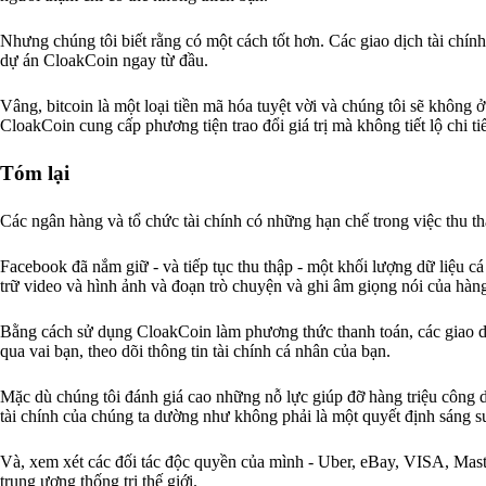
Nhưng chúng tôi biết rằng có một cách tốt hơn. Các giao dịch tài chính p
dự án CloakCoin ngay từ đầu.
Vâng, bitcoin là một loại tiền mã hóa tuyệt vời và chúng tôi sẽ không
CloakCoin cung cấp phương tiện trao đổi giá trị mà không tiết lộ chi tiết
Tóm lại
Các ngân hàng và tổ chức tài chính có những hạn chế trong việc thu thậ
Facebook đã nắm giữ - và tiếp tục thu thập - một khối lượng dữ liệu c
trữ video và hình ảnh và đoạn trò chuyện và ghi âm giọng nói của hàng
Bằng cách sử dụng CloakCoin làm phương thức thanh toán, các giao d
qua vai bạn, theo dõi thông tin tài chính cá nhân của bạn.
Mặc dù chúng tôi đánh giá cao những nỗ lực giúp đỡ hàng triệu công 
tài chính của chúng ta dường như không phải là một quyết định sáng s
Và, xem xét các đối tác độc quyền của mình - Uber, eBay, VISA, Maste
trung ương thống trị thế giới.