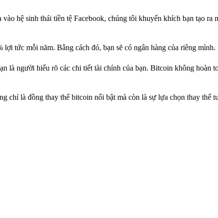
a vào hệ sinh thái tiền tệ Facebook, chúng tôi khuyến khích bạn tạo ra 
% lợi tức mỗi năm. Bằng cách đó, bạn sẽ có ngân hàng của riêng mình.
 là người hiểu rõ các chi tiết tài chính của bạn. Bitcoin không hoàn t
chỉ là đồng thay thế bitcoin nổi bật mà còn là sự lựa chọn thay thế t