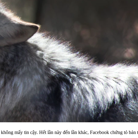
c không mấy tin cậy. Hết lần này đến lần khác, Facebook chứng tỏ bản 