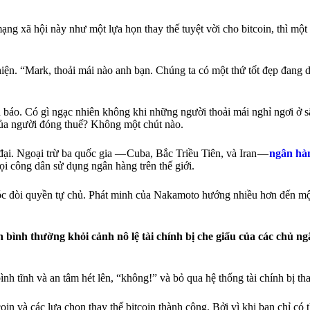
g xã hội này như một lựa họn thay thế tuyệt vời cho bitcoin, thì một 
n. “Mark, thoải mái nào anh bạn. Chúng ta có một thứ tốt đẹp đang di
 báo. Có gì ngạc nhiên không khi những người thoải mái nghỉ ngơi ở s
 của người đóng thuế? Không một chút nào.
 đại. Ngoại trừ ba quốc gia — Cuba, Bắc Triều Tiên, và Iran —
ngân hà
ọi công dân sử dụng ngân hàng trên thế giới.
 khóc đòi quyền tự chủ. Phát minh của Nakamoto hướng nhiều hơn đến m
bình thường khỏi cảnh nô lệ tài chính bị che giấu của các chủ n
nh tĩnh và an tâm hét lên, “không!” và bỏ qua hệ thống tài chính bị th
 và các lựa chọn thay thế bitcoin thành công. Bởi vì khi bạn chỉ có th