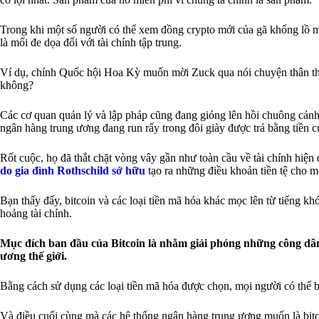
Trong khi một số người có thể xem đồng crypto mới của gã khổng lồ mạn
là mối đe dọa đối với tài chính tập trung.
Ví dụ, chính Quốc hội Hoa Kỳ muốn mời Zuck qua nói chuyện thân thiệ
không?
Các cơ quan quản lý và lập pháp cũng đang gióng lên hồi chuông cảnh
ngân hàng trung ương đang run rẩy trong đôi giày được trả bằng tiền
Rốt cuộc, họ đã thắt chặt vòng vây gần như toàn cầu về tài chính hiện
do gia đình Rothschild sở hữu
tạo ra những điều khoản tiền tệ cho m
Bạn thấy đấy, bitcoin và các loại tiền mã hóa khác mọc lên từ tiếng
hoảng tài chính.
Mục đích ban đầu của Bitcoin là nhằm giải phóng những công dân 
ương thế giới.
Bằng cách sử dụng các loại tiền mã hóa được chọn, mọi người có thể bì
Và điều cuối cùng mà các hệ thống ngân hàng trung ương muốn là bitcoin