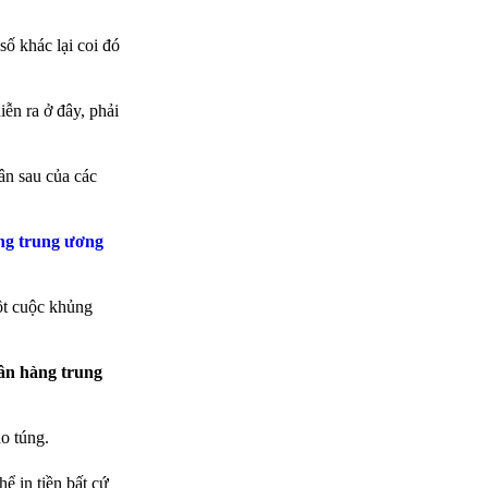
số khác lại coi đó
ễn ra ở đây, phải
ân sau của các
ng trung ương
ột cuộc khủng
gân hàng trung
ao túng.
ể in tiền bất cứ