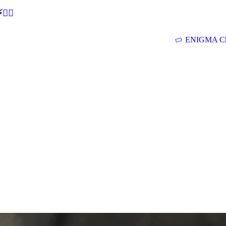
🕵‍♂
ENIGMA Ch