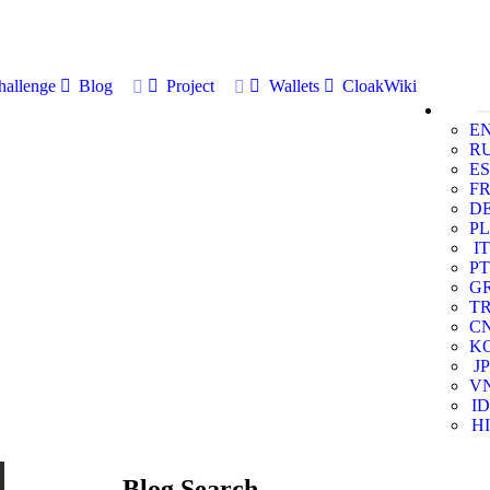
allenge
Blog
Project
Wallets
CloakWiki
E
R
ES
F
D
PL
IT
PT
G
T
C
K
JP
V
ID
HI
Blog Search