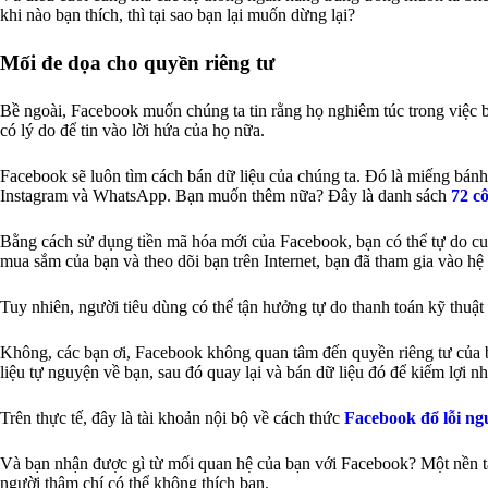
khi nào bạn thích, thì tại sao bạn lại muốn dừng lại?
Mối đe dọa cho quyền riêng tư
Bề ngoài, Facebook muốn chúng ta tin rằng họ nghiêm túc trong việc 
có lý do để tin vào lời hứa của họ nữa.
Facebook sẽ luôn tìm cách bán dữ liệu của chúng ta. Đó là miếng bánh
Instagram và WhatsApp. Bạn muốn thêm nữa? Đây là danh sách
72 c
Bằng cách sử dụng tiền mã hóa mới của Facebook, bạn có thể tự do cun
mua sắm của bạn và theo dõi bạn trên Internet, bạn đã tham gia vào hệ s
Tuy nhiên, người tiêu dùng có thể tận hưởng tự do thanh toán kỹ thuậ
Không, các bạn ơi, Facebook không quan tâm đến quyền riêng tư của 
liệu tự nguyện về bạn, sau đó quay lại và bán dữ liệu đó để kiếm lợi n
Trên thực tế, đây là tài khoản nội bộ về cách thức
Facebook đổ lỗi n
Và bạn nhận được gì từ mối quan hệ của bạn với Facebook? Một nền tản
người thậm chí có thể không thích bạn.