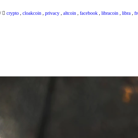
/
crypto
,
cloakcoin
,
privacy
,
altcoin
,
facebook
,
libracoin
,
libra
,
f