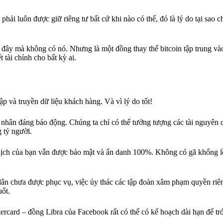
hải luôn được giữ riêng tư bất cứ khi nào có thể, đó là lý do tại sao ch
 ở đây mà không có nó. Nhưng là một đồng thay thế bitcoin tập trung và
 tài chính cho bất kỳ ai.
p và truyền dữ liệu khách hàng. Và vì lý do tốt!
á nhân đáng báo động. Chúng ta chỉ có thể tưởng tượng các tài nguyên c
 tỷ người.
ịch của bạn vẫn được bảo mật và ẩn danh 100%. Không có gã khổng lồ
dân chưa được phục vụ, việc ủy thác các tập đoàn xâm phạm quyền riên
uốt.
rcard – đồng Libra của Facebook rất có thể có kế hoạch dài hạn để tr