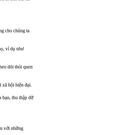
ng cho chúng ta
họ, ví dụ như
heo dõi thói quen
 xã hội hiện đại.
 bạn, thu thập dữ
ạn với những