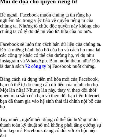
Mối đe dọa cho quyền riêng tư
Bề ngoài, Facebook muốn chúng ta tin rằng họ
nghiêm túc trong việc bảo vệ quyền riêng tư của
chúng ta. Nhưng tổ chức độc quyền này không cho
chúng ta có lý do để tin vào lời hứa của họ nữa.
Facebook sẽ luôn tìm cách bán dữ liệu của chúng ta.
Đó là miếng bánh béo bở của họ và cách họ mua lại
các công ty khác có thể cản đường họ, ví dụ như
Instagram và WhatsApp. Bạn muốn thêm nữa? Đây
là danh sách
72 công ty
bị Facebook nuốt chửng.
Bằng cách sử dụng tiền mã hóa mới của Facebook,
bạn có thể tự do cung cấp dữ liệu của mình cho họ.
Một lần nữa! Nhưng lần này, thay vì theo dõi thói
quen mua sắm của bạn và theo dõi bạn trên Internet,
bạn đã tham gia vào hệ sinh thái tài chính nội bộ của
họ.
Tuy nhiên, người tiêu dùng có thể tận hưởng tự do
thanh toán kỹ thuật số mà không phải tăng cường sự
kìm kẹp mà Facebook đang có đối với xã hội hiện
đại.