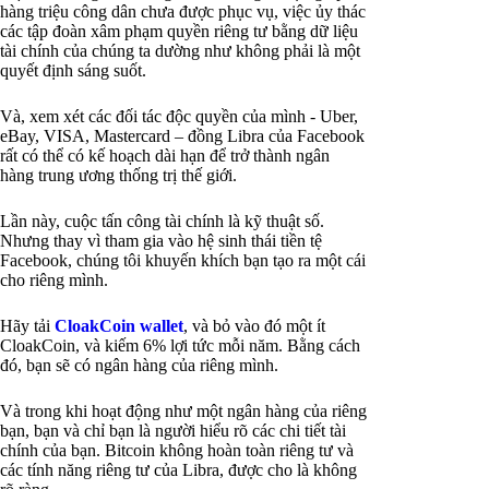
hàng triệu công dân chưa được phục vụ, việc ủy thác
các tập đoàn xâm phạm quyền riêng tư bằng dữ liệu
tài chính của chúng ta dường như không phải là một
quyết định sáng suốt.
Và, xem xét các đối tác độc quyền của mình - Uber,
eBay, VISA, Mastercard – đồng Libra của Facebook
rất có thể có kế hoạch dài hạn để trở thành ngân
hàng trung ương thống trị thế giới.
Lần này, cuộc tấn công tài chính là kỹ thuật số.
Nhưng thay vì tham gia vào hệ sinh thái tiền tệ
Facebook, chúng tôi khuyến khích bạn tạo ra một cái
cho riêng mình.
Hãy tải
CloakCoin wallet
, và bỏ vào đó một ít
CloakCoin, và kiếm 6% lợi tức mỗi năm. Bằng cách
đó, bạn sẽ có ngân hàng của riêng mình.
Và trong khi hoạt động như một ngân hàng của riêng
bạn, bạn và chỉ bạn là người hiểu rõ các chi tiết tài
chính của bạn. Bitcoin không hoàn toàn riêng tư và
các tính năng riêng tư của Libra, được cho là không