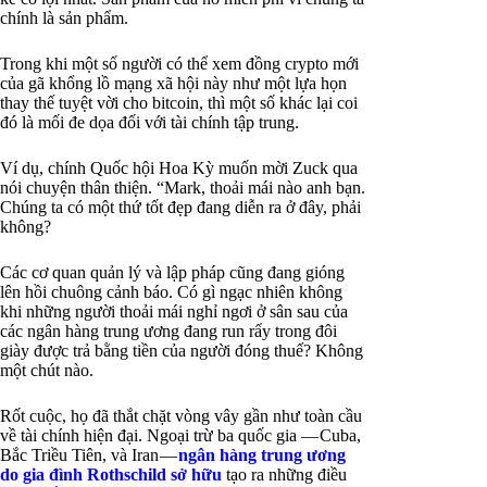
chính là sản phẩm.
Trong khi một số người có thể xem đồng crypto mới
của gã khổng lồ mạng xã hội này như một lựa họn
thay thế tuyệt vời cho bitcoin, thì một số khác lại coi
đó là mối đe dọa đối với tài chính tập trung.
Ví dụ, chính Quốc hội Hoa Kỳ muốn mời Zuck qua
nói chuyện thân thiện. “Mark, thoải mái nào anh bạn.
Chúng ta có một thứ tốt đẹp đang diễn ra ở đây, phải
không?
Các cơ quan quản lý và lập pháp cũng đang gióng
lên hồi chuông cảnh báo. Có gì ngạc nhiên không
khi những người thoải mái nghỉ ngơi ở sân sau của
các ngân hàng trung ương đang run rẩy trong đôi
giày được trả bằng tiền của người đóng thuế? Không
một chút nào.
Rốt cuộc, họ đã thắt chặt vòng vây gần như toàn cầu
về tài chính hiện đại. Ngoại trừ ba quốc gia — Cuba,
Bắc Triều Tiên, và Iran —
ngân hàng trung ương
do gia đình Rothschild sở hữu
tạo ra những điều