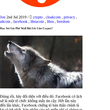
Jon
2nd Jul 2019
/
crypto
,
cloakcoin
,
privacy
,
altcoin
,
facebook
,
libracoin
,
libra
,
freedom
Hay Sói Già Phố Wall Đội Lốt Cừu Crypto?
Đúng rồi, hãy đối diện với điều đó. Facebook có lịch
sử là một tổ chức không mấy tin cậy. Hết lần này
đến lần khác, Facebook chứng tỏ bản thân chính là
kẻ có lợi nhất. Sản phẩm của nó miễn phí vì chúng ta