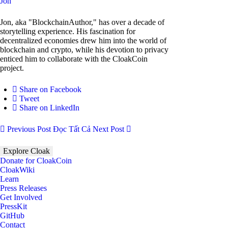
Jon
Jon, aka "BlockchainAuthor," has over a decade of
storytelling experience. His fascination for
decentralized economies drew him into the world of
blockchain and crypto, while his devotion to privacy
enticed him to collaborate with the CloakCoin
project.
Share on Facebook
Tweet
Share on LinkedIn
Previous Post
Đọc Tất Cả
Next Post
Explore Cloak
Donate for CloakCoin
CloakWiki
Learn
Press Releases
Get Involved
PressKit
GitHub
Contact