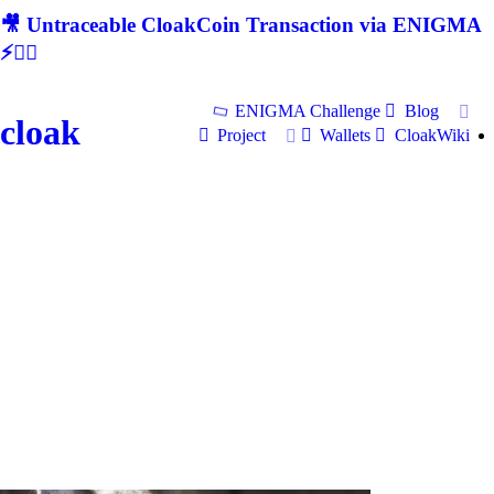
🎥 Untraceable CloakCoin Transaction via ENIGMA
⚡🕵‍♂
ENIGMA Challenge
Blog
cloak
Project
Wallets
CloakWiki