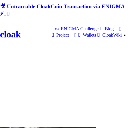
🎥 Untraceable CloakCoin Transaction via ENIGMA
⚡🕵‍♂
ENIGMA Challenge
Blog
cloak
Project
Wallets
CloakWiki