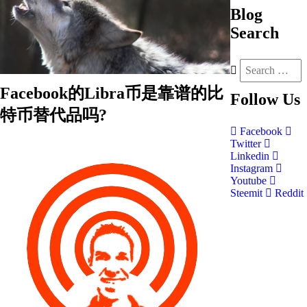
Blog
Search
Facebook的Libra币是靠谱的比
Follow
Us
特币替代品吗?
Facebook
Twitter
Linkedin
Instagram
Youtube
Steemit
Reddit