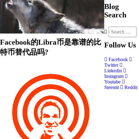
Blog
Search
Facebook的Libra币是靠谱的比
Follow
Us
特币替代品吗?
Facebook
Twitter
Linkedin
Instagram
Youtube
Steemit
Reddit