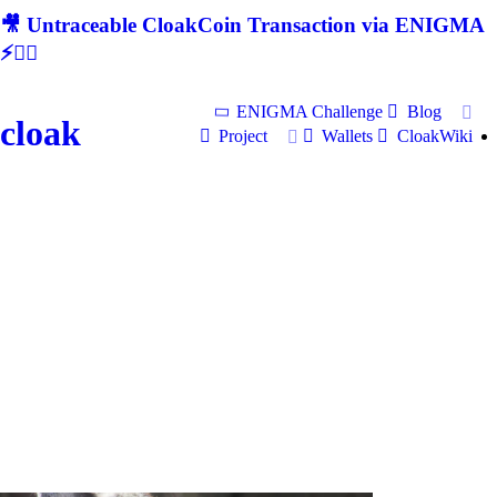
🎥 Untraceable CloakCoin Transaction via ENIGMA
⚡🕵‍♂
ENIGMA Challenge
Blog
cloak
Project
Wallets
CloakWiki