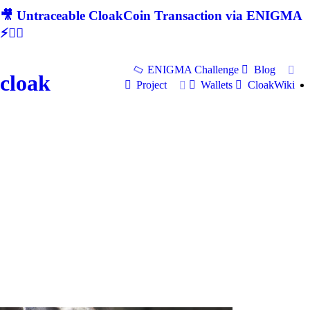
🎥 Untraceable CloakCoin Transaction via ENIGMA
⚡🕵‍♂
ENIGMA Challenge
Blog
cloak
Project
Wallets
CloakWiki