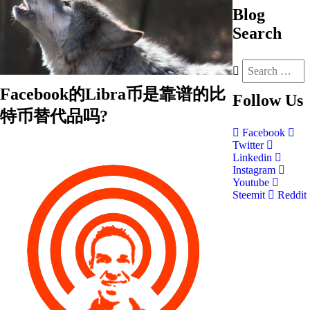
Blog
Search
Facebook的Libra币是靠谱的比
Follow
Us
特币替代品吗?
Facebook
Twitter
Linkedin
Instagram
Youtube
Steemit
Reddit