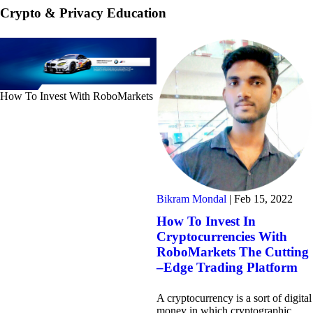
Crypto & Privacy Education
How To Invest With RoboMarkets
Bikram Mondal
|
Feb 15, 2022
How To Invest In
Cryptocurrencies With
RoboMarkets The Cutting
–Edge Trading Platform
A cryptocurrency is a sort of digital
money in which cryptographic