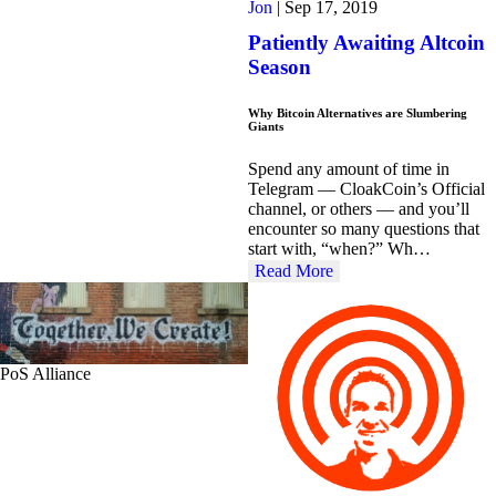
Jon
|
Sep 17, 2019
Patiently Awaiting Altcoin
Season
Why Bitcoin Alternatives are Slumbering
Giants
Spend any amount of time in
Telegram — CloakCoin’s Official
channel, or others — and you’ll
encounter so many questions that
start with, “when?” Wh…
Read More
PoS Alliance