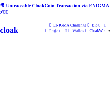
🎥 Untraceable CloakCoin Transaction via ENIGMA
⚡🕵‍♂
ENIGMA Challenge
Blog
cloak
Project
Wallets
CloakWiki