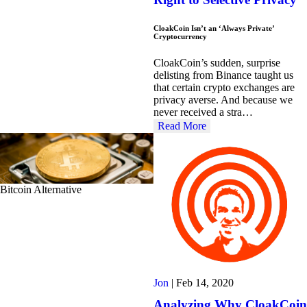
CloakCoin Isn’t an ‘Always Private’
Cryptocurrency
CloakCoin’s sudden, surprise
delisting from Binance taught us
that certain crypto exchanges are
privacy averse. And because we
never received a stra…
Read More
Bitcoin Alternative
Jon
|
Feb 14, 2020
Analyzing Why CloakCoin