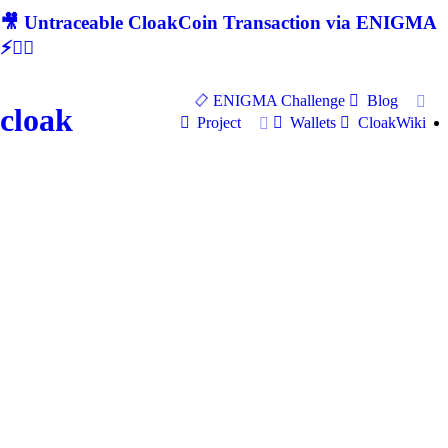
🎥 Untraceable CloakCoin Transaction via ENIGMA
⚡🕵‍♂
ENIGMA Challenge
Blog
cloak
Project
Wallets
CloakWiki