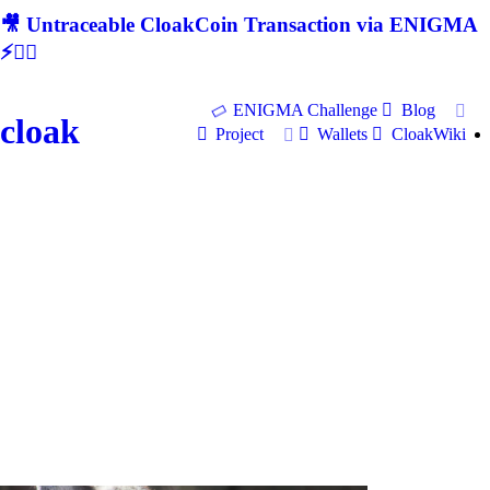
🎥 Untraceable CloakCoin Transaction via ENIGMA
⚡🕵‍♂
ENIGMA Challenge
Blog
cloak
Project
Wallets
CloakWiki