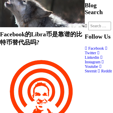
Blog
Search
Facebook的Libra币是靠谱的比
Follow
Us
特币替代品吗?
Facebook
Twitter
Linkedin
Instagram
Youtube
Steemit
Reddit