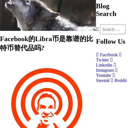
Blog
Search
Facebook的Libra币是靠谱的比
Follow
Us
特币替代品吗?
Facebook
Twitter
Linkedin
Instagram
Youtube
Steemit
Reddit