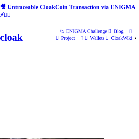
🎥 Untraceable CloakCoin Transaction via ENIGMA
⚡🕵‍♂
ENIGMA Challenge
Blog
cloak
Project
Wallets
CloakWiki