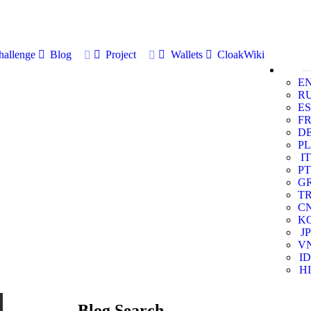
allenge
Blog
Project
Wallets
CloakWiki
E
R
ES
F
D
PL
IT
PT
G
T
C
K
JP
V
ID
HI
Blog Search