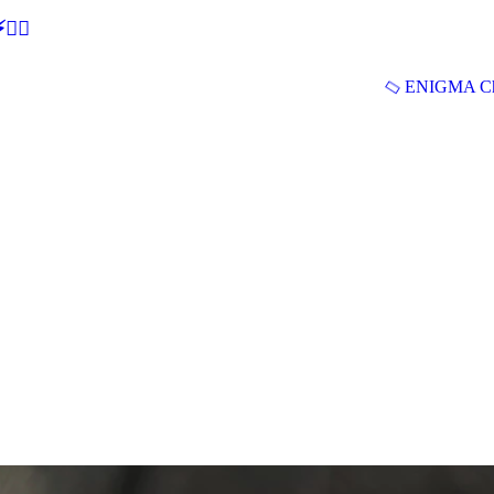
🕵‍♂
ENIGMA Ch