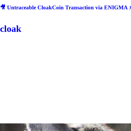
🎥 Untraceable CloakCoin Transaction via ENIGMA ⚡
cloak