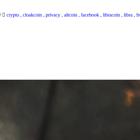
/
crypto
,
cloakcoin
,
privacy
,
altcoin
,
facebook
,
libracoin
,
libra
,
f