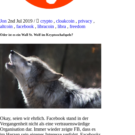
Jon
2nd Jul 2019
/
crypto
,
cloakcoin
,
privacy
,
altcoin
,
facebook
,
libracoin
,
libra
,
freedom
Oder ist es ein Wall St. Wolf im Kryptoschafspelz?
Okay, seien wir ehrlich. Facebook stand in der
Vergangenheit nicht als eine vertrauenswürdige
Organisation dar. Immer wieder zeigte FB, dass es
im Herzen sein eigenes Interesse verfolgt. Facebooks