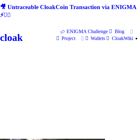
🎥 Untraceable CloakCoin Transaction via ENIGMA
⚡🕵‍♂
ENIGMA Challenge
Blog
cloak
Project
Wallets
CloakWiki