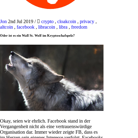
Jon
2nd Jul 2019
/
crypto
,
cloakcoin
,
privacy
,
altcoin
,
facebook
,
libracoin
,
libra
,
freedom
Oder ist es ein Wall St. Wolf im Kryptoschafspelz?
Okay, seien wir ehrlich. Facebook stand in der
Vergangenheit nicht als eine vertrauenswürdige
Organisation dar. Immer wieder zeigte FB, dass es
im Herzen sein eigenes Interesse verfolgt. Facebooks