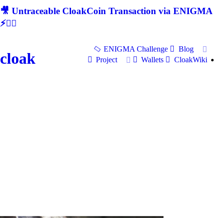
🎥 Untraceable CloakCoin Transaction via ENIGMA
⚡🕵‍♂
ENIGMA Challenge
Blog
cloak
Project
Wallets
CloakWiki