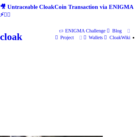
🎥 Untraceable CloakCoin Transaction via ENIGMA
⚡🕵‍♂
ENIGMA Challenge
Blog
cloak
Project
Wallets
CloakWiki