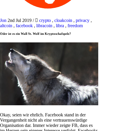
Jon
2nd Jul 2019
/
crypto
,
cloakcoin
,
privacy
,
altcoin
,
facebook
,
libracoin
,
libra
,
freedom
Oder ist es ein Wall St. Wolf im Kryptoschafspelz?
Okay, seien wir ehrlich. Facebook stand in der
Vergangenheit nicht als eine vertrauenswürdige
Organisation dar. Immer wieder zeigte FB, dass es
im Herzen sein eigenes Interesse verfolgt. Facebooks