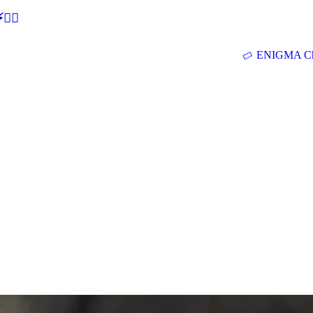
🕵‍♂
ENIGMA Ch