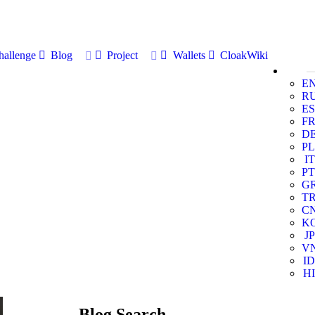
allenge
Blog
Project
Wallets
CloakWiki
E
R
ES
F
D
PL
IT
PT
G
T
C
K
JP
V
ID
HI
Blog Search