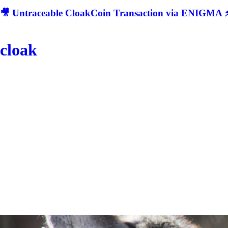
🎥 Untraceable CloakCoin Transaction via ENIGMA ⚡
cloak