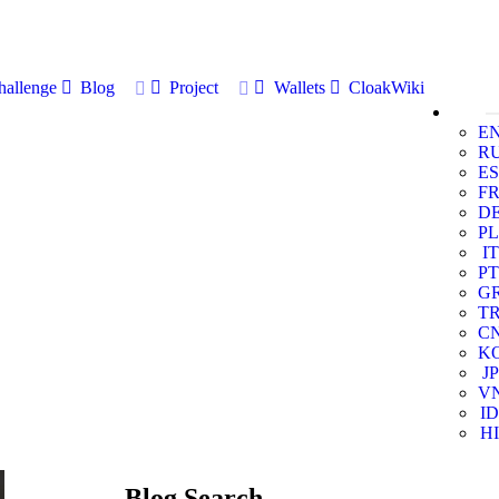
allenge
Blog
Project
Wallets
CloakWiki
E
R
ES
F
D
PL
IT
PT
G
T
C
K
JP
V
ID
HI
Blog Search