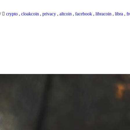
/
crypto
,
cloakcoin
,
privacy
,
altcoin
,
facebook
,
libracoin
,
libra
,
f