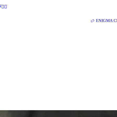
🕵‍♂
ENIGMA Ch