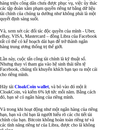
hàng triệu công dân chưa được phục vụ, việc ủy thác
các tập đoàn xâm phạm quyền riêng tư bằng dữ liệu
tài chính của chúng ta dường như không phải là một
quyết định sáng suốt.
Và, xem xét các đối tác độc quyền của mình - Uber,
eBay, VISA, Mastercard – đồng Libra của Facebook
rất có thể có kế hoạch dài hạn để trở thành ngân
hàng trung ương thống trị thế giới.
Lần này, cuộc tấn công tài chính là kỹ thuật số.
Nhưng thay vì tham gia vào hệ sinh thái tiền tệ
Facebook, chúng tôi khuyến khích bạn tạo ra một cái
cho riêng mình.
Hãy tải
CloakCoin wallet
, và bỏ vào đó một ít
CloakCoin, và kiếm 6% lợi tức mỗi năm. Bằng cách
đó, bạn sẽ có ngân hàng của riêng mình.
Và trong khi hoạt động như một ngân hàng của riêng
bạn, bạn và chỉ bạn là người hiểu rõ các chi tiết tài
chính của bạn. Bitcoin không hoàn toàn riêng tư và
các tính năng riêng tư của Libra, được cho là không