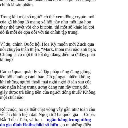
chính là sản phẩm.
Trong khi một số người có thể xem đồng crypto mới
của gã khổng lồ mạng xã hội này như một lựa họn
thay thế tuyệt vời cho bitcoin, thì một số khác lại coi
đó là mối đe dọa đối với tài chính tập trung.
Ví dụ, chính Quốc hội Hoa Kỳ muốn mời Zuck qua
nói chuyện thân thiện. “Mark, thoải mái nào anh bạn.
Chúng ta có một thứ tốt đẹp đang diễn ra ở đây, phải
không?
Các cơ quan quản lý và lập pháp cũng đang gióng
lên hồi chuông cảnh báo. Có gì ngạc nhiên không
khi những người thoải mái nghỉ ngơi ở sân sau của
các ngân hàng trung ương đang run rẩy trong đôi
giày được trả bằng tiền của người đóng thuế? Không
một chút nào.
Rốt cuộc, họ đã thắt chặt vòng vây gần như toàn cầu
về tài chính hiện đại. Ngoại trừ ba quốc gia — Cuba,
Bắc Triều Tiên, và Iran —
ngân hàng trung ương
do gia đình Rothschild sở hữu
tạo ra những điều