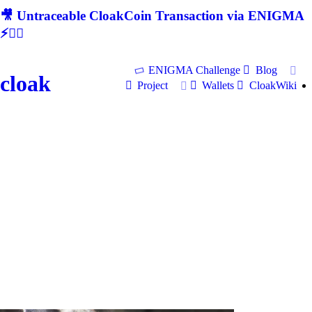
🎥 Untraceable CloakCoin Transaction via ENIGMA
⚡🕵‍♂
ENIGMA Challenge
Blog
cloak
Project
Wallets
CloakWiki