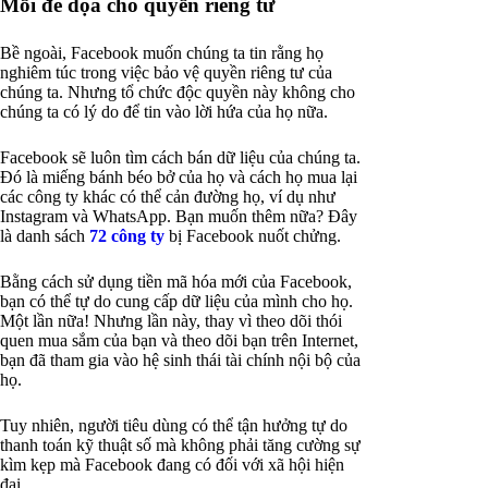
Mối đe dọa cho quyền riêng tư
Bề ngoài, Facebook muốn chúng ta tin rằng họ
nghiêm túc trong việc bảo vệ quyền riêng tư của
chúng ta. Nhưng tổ chức độc quyền này không cho
chúng ta có lý do để tin vào lời hứa của họ nữa.
Facebook sẽ luôn tìm cách bán dữ liệu của chúng ta.
Đó là miếng bánh béo bở của họ và cách họ mua lại
các công ty khác có thể cản đường họ, ví dụ như
Instagram và WhatsApp. Bạn muốn thêm nữa? Đây
là danh sách
72 công ty
bị Facebook nuốt chửng.
Bằng cách sử dụng tiền mã hóa mới của Facebook,
bạn có thể tự do cung cấp dữ liệu của mình cho họ.
Một lần nữa! Nhưng lần này, thay vì theo dõi thói
quen mua sắm của bạn và theo dõi bạn trên Internet,
bạn đã tham gia vào hệ sinh thái tài chính nội bộ của
họ.
Tuy nhiên, người tiêu dùng có thể tận hưởng tự do
thanh toán kỹ thuật số mà không phải tăng cường sự
kìm kẹp mà Facebook đang có đối với xã hội hiện
đại.