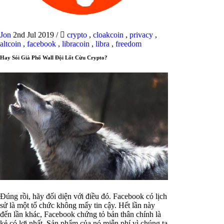
Jon
2nd Jul 2019
/
crypto
,
cloakcoin
,
privacy
,
altcoin
,
facebook
,
libracoin
,
libra
,
freedom
Hay Sói Già Phố Wall Đội Lốt Cừu Crypto?
Đúng rồi, hãy đối diện với điều đó. Facebook có lịch
sử là một tổ chức không mấy tin cậy. Hết lần này
đến lần khác, Facebook chứng tỏ bản thân chính là
kẻ có lợi nhất. Sản phẩm của nó miễn phí vì chúng ta