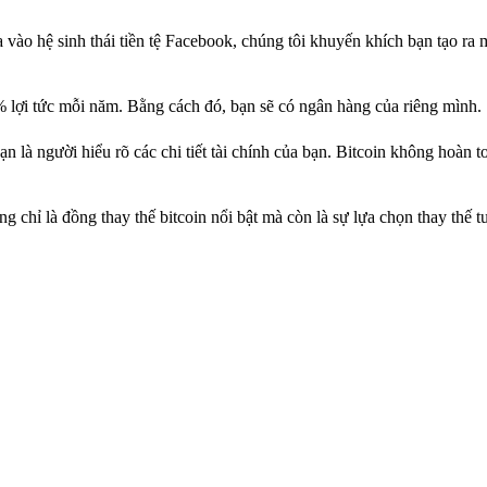
a vào hệ sinh thái tiền tệ Facebook, chúng tôi khuyến khích bạn tạo ra 
% lợi tức mỗi năm. Bằng cách đó, bạn sẽ có ngân hàng của riêng mình.
 là người hiểu rõ các chi tiết tài chính của bạn. Bitcoin không hoàn t
chỉ là đồng thay thế bitcoin nổi bật mà còn là sự lựa chọn thay thế t