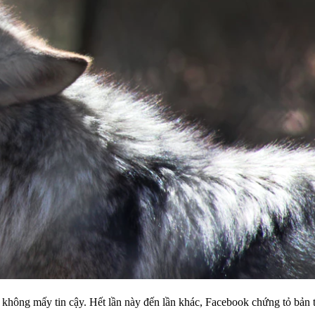
c không mấy tin cậy. Hết lần này đến lần khác, Facebook chứng tỏ bản 