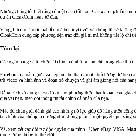
Nhưng chúng tôi biết rằng có một cách tốt hơn. Các giao dịch tài chính p
dự án CloakCoin ngay từ đầu.
Vâng, bitcoin là một loại tiền mã hóa tuyệt vời và chúng tôi sẽ không
CloakCoin cung cấp phương tiện trao đổi giá trị mà không tiết lộ chi tiết
Tóm lại
Các ngân hàng và tổ chức tài chính có những hạn chế trong việc thu thậ
Facebook đã nắm giữ - và tiếp tục thu thập - một khối lượng dữ liệu c
trữ video và hình ảnh và đoạn trò chuyện và ghi âm giọng nói của hàng
Bằng cách sử dụng CloakCoin làm phương thức thanh toán, các giao d
qua vai bạn, theo dõi thông tin tài chính cá nhân của bạn.
Mặc dù chúng tôi đánh giá cao những nỗ lực giúp đỡ hàng triệu công 
tài chính của chúng ta dường như không phải là một quyết định sáng s
Và, xem xét các đối tác độc quyền của mình - Uber, eBay, VISA, Maste
trung ương thống trị thế giới.