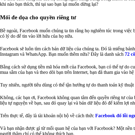
khi nào bạn thích, thì tại sao bạn lại muốn dừng lại?
Mối đe dọa cho quyền riêng tư
Bề ngoài, Facebook muốn chúng ta tin rằng họ nghiêm túc trong việc 
có lý do để tin vào lời hứa của họ nữa.
Facebook sẽ luôn tìm cách bán dữ liệu của chúng ta. Đó là miếng bánh
Instagram và WhatsApp. Bạn muốn thêm nữa? Đây là danh sách
72 c
Bằng cách sử dụng tiền mã hóa mới của Facebook, bạn có thể tự do cun
mua sắm của bạn và theo dõi bạn trên Internet, bạn đã tham gia vào hệ s
Tuy nhiên, người tiêu dùng có thể tận hưởng tự do thanh toán kỹ thuậ
Không, các bạn ơi, Facebook không quan tâm đến quyền riêng tư của 
liệu tự nguyện về bạn, sau đó quay lại và bán dữ liệu đó để kiếm lợi n
Trên thực tế, đây là tài khoản nội bộ về cách thức
Facebook đổ lỗi n
Và bạn nhận được gì từ mối quan hệ của bạn với Facebook? Một nền tản
người thậm chí có thể không thích bạn.