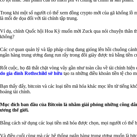
Trong khi một số người có thể xem đồng crypto mới của gã khổng lồ mạn
là mối đe dọa đối với tài chính tập trung.
Ví dụ, chính Quốc hội Hoa Kỳ muốn mời Zuck qua nói chuyện thân thiệ
không?
Các cơ quan quản lý và lập pháp cũng đang gióng lên hồi chuông cảnh
ngân hàng trung ương đang run rẩy trong đôi giày được trả bằng tiền
Rốt cuộc, họ đã thắt chặt vòng vây gần như toàn cầu về tài chính hiện
do gia đình Rothschild sở hữu
tạo ra những điều khoản tiền tệ cho m
Bạn thấy đấy, bitcoin và các loại tiền mã hóa khác mọc lên từ tiếng
hoảng tài chính.
Mục đích ban đầu của Bitcoin là nhằm giải phóng những công dân 
ương thế giới.
Bằng cách sử dụng các loại tiền mã hóa được chọn, mọi người có thể bì
Và điều cuối cùng mà các hệ thống ngân hàng trung ương muốn là bitcoin