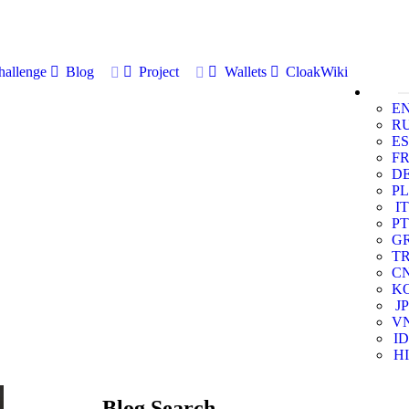
allenge
Blog
Project
Wallets
CloakWiki
E
R
ES
F
D
PL
IT
PT
G
T
C
K
JP
V
ID
HI
Blog Search