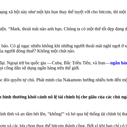
g xã hội này như một lựa họn thay thế tuyệt vời cho bitcoin, thì một 
n. “Mark, thoải mái nào anh bạn. Chúng ta có một thứ tốt đẹp đang di
 báo. Có gì ngạc nhiên không khi những người thoải mái nghỉ ngơi ở s
 của người đóng thuế? Không một chút nào.
 đại. Ngoại trừ ba quốc gia — Cuba, Bắc Triều Tiên, và Iran —
ngân hà
ọi công dân sử dụng ngân hàng trên thế giới.
 khóc đòi quyền tự chủ. Phát minh của Nakamoto hướng nhiều hơn đến m
bình thường khỏi cảnh nô lệ tài chính bị che giấu của các chủ n
nh tĩnh và an tâm hét lên, “không!” và bỏ qua hệ thống tài chính bị th
 và các lựa chọn thay thế bitcoin thành công. Bởi vì khi bạn chỉ có th