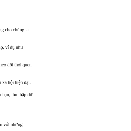
ng cho chúng ta
họ, ví dụ như
heo dõi thói quen
 xã hội hiện đại.
 bạn, thu thập dữ
ạn với những