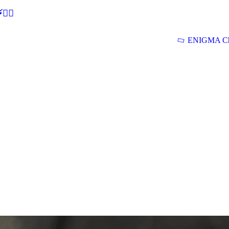
🕵‍♂
ENIGMA Ch