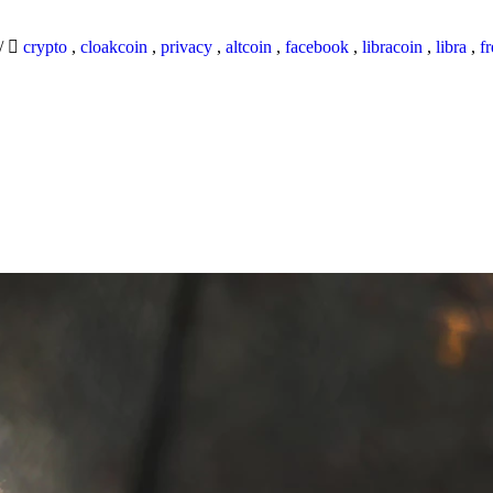
/
crypto
,
cloakcoin
,
privacy
,
altcoin
,
facebook
,
libracoin
,
libra
,
f