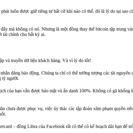
hải luôn được giữ riêng tư bất cứ khi nào có thể, đó là lý do tại sao ch
 ở đây mà không có nó. Nhưng là một đồng thay thế bitcoin tập trung và
 tài chính cho bất kỳ ai.
p và truyền dữ liệu khách hàng. Và vì lý do tốt!
á nhân đáng báo động. Chúng ta chỉ có thể tưởng tượng các tài nguyên c
 tỷ người.
ịch của bạn vẫn được bảo mật và ẩn danh 100%. Không có gã khổng lồ
dân chưa được phục vụ, việc ủy thác các tập đoàn xâm phạm quyền riên
uốt.
rcard – đồng Libra của Facebook rất có thể có kế hoạch dài hạn để tr