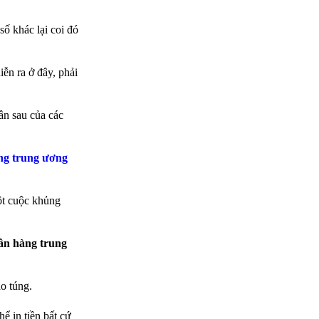
số khác lại coi đó
ễn ra ở đây, phải
ân sau của các
ng trung ương
ột cuộc khủng
gân hàng trung
ao túng.
ể in tiền bất cứ