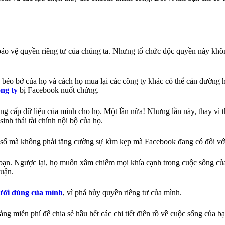
bảo vệ quyền riêng tư của chúng ta. Nhưng tổ chức độc quyền này khô
 béo bở của họ và cách họ mua lại các công ty khác có thể cản đường 
ông ty
bị Facebook nuốt chửng.
g cấp dữ liệu của mình cho họ. Một lần nữa! Nhưng lần này, thay vì t
inh thái tài chính nội bộ của họ.
t số mà không phải tăng cường sự kìm kẹp mà Facebook đang có đối với
bạn. Ngược lại, họ muốn xâm chiếm mọi khía cạnh trong cuộc sống của
huận.
gười dùng của mình
, vì phá hủy quyền riêng tư của mình.
g miễn phí để chia sẻ hầu hết các chi tiết điên rồ về cuộc sống của b