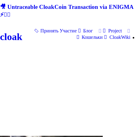
🎥 Untraceable CloakCoin Transaction via ENIGMA
⚡🕵‍♂
Принять Участие
Блог
Project
cloak
Кошельки
CloakWiki