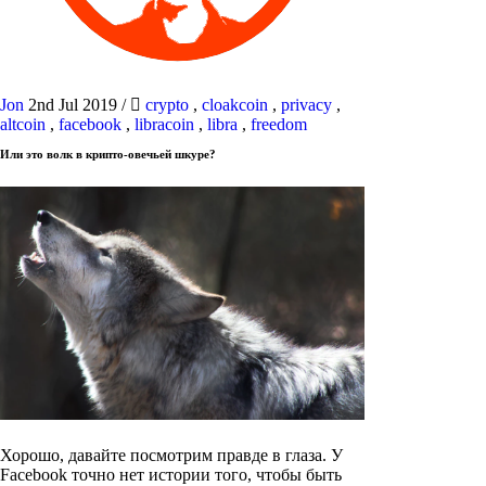
Jon
2nd Jul 2019
/
crypto
,
cloakcoin
,
privacy
,
altcoin
,
facebook
,
libracoin
,
libra
,
freedom
Или это волк в крипто-овечьей шкуре?
Хорошо, давайте посмотрим правде в глаза. У
Facebook точно нет истории того, чтобы быть