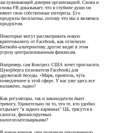
заслуживающей доверия организацией. Снова и
снова FB доказывает, что в глубине души он
имеет свои собственные интересы. Его
продукты бесплатны, потому что мы и являемся
продуктом.
Некоторые могут рассматривать новую
криптовалюту от Facebook, как отличную
Биткойн-альтернативу, другие видят в этом
угрозу централизованным финансам.
Например, сам Конгресс США хочет пригласить
Цукерберга (основателя Facebook) для
дружеской беседы. «Марк, приятель, чуть
помедленнее в этой сфере. У нас уже здесь все
налажено, ладно?
Как регуляторы, так и законодатели бьют
тревогу. Удивительно ли то, что те, кто удобно
отдыхает "в задних карманах" ЦБ, трясутся в
сапогах, финансируемых
налогоплательщиками?
В конце концов, они получили продуманную,