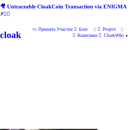
🎥 Untraceable CloakCoin Transaction via ENIGMA
⚡🕵‍♂
Принять Участие
Блог
Project
cloak
Кошельки
CloakWiki