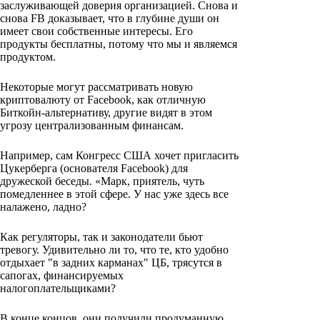
заслуживающей доверия организацией. Снова и
снова FB доказывает, что в глубине души он
имеет свои собственные интересы. Его
продукты бесплатны, потому что мы и являемся
продуктом.
Некоторые могут рассматривать новую
криптовалюту от Facebook, как отличную
Биткойн-альтернативу, другие видят в этом
угрозу централизованным финансам.
Например, сам Конгресс США хочет пригласить
Цукерберга (основателя Facebook) для
дружеской беседы. «Марк, приятель, чуть
помедленнее в этой сфере. У нас уже здесь все
налажено, ладно?
Как регуляторы, так и законодатели бьют
тревогу. Удивительно ли то, что те, кто удобно
отдыхает "в задних карманах" ЦБ, трясутся в
сапогах, финансируемых
налогоплательщиками?
В конце концов, они получили продуманную,