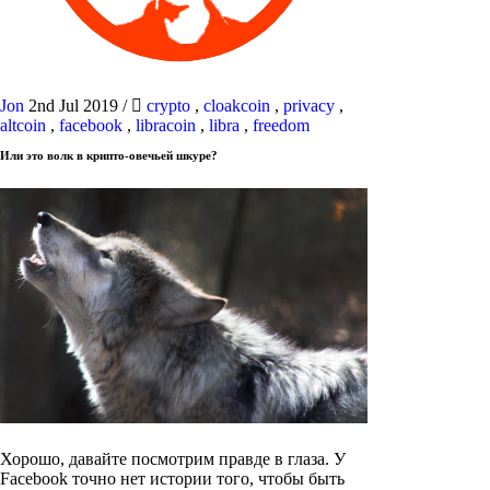
Jon
2nd Jul 2019
/
crypto
,
cloakcoin
,
privacy
,
altcoin
,
facebook
,
libracoin
,
libra
,
freedom
Или это волк в крипто-овечьей шкуре?
Хорошо, давайте посмотрим правде в глаза. У
Facebook точно нет истории того, чтобы быть